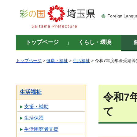
彩の国 埼玉県
Foreign Langu
トップページ
くらし・環境
トップページ
>
健康・福祉
>
生活福祉
> 令和7年度年金受給
生活福祉
令和7
支援・補助
て
生活保護
生活困窮者支援