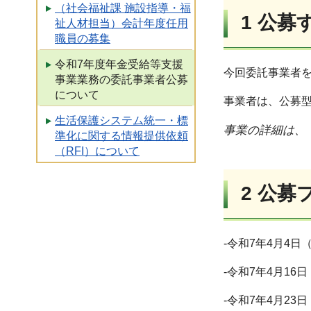
（社会福祉課 施設指導・福
1 公
祉人材担当）会計年度任用
職員の募集
令和7年度年金受給等支援
今回委託事業者
事業業務の委託事業者公募
について
事業者は、公募
生活保護システム統一・標
事業の詳細は、
準化に関する情報提供依頼
（RFI）について
2 公
-令和7年4月4
-令和7年4月1
-令和7年4月2