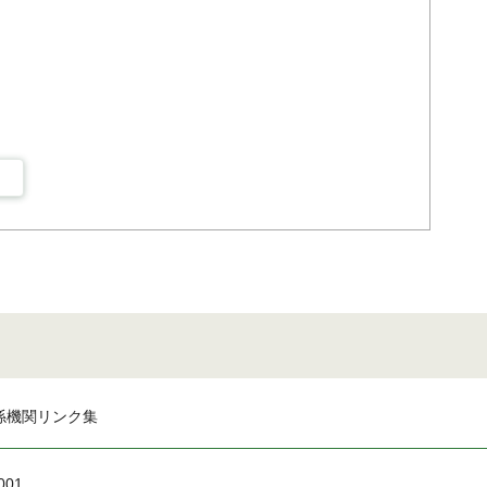
係機関リンク集
001