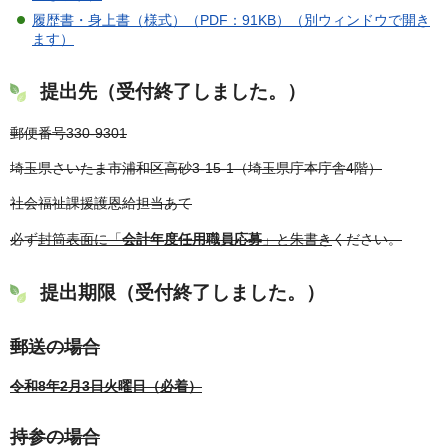
履歴書・身上書（様式）（PDF：91KB）（別ウィンドウで開き
ます）
提出先（受付終了しました。）
郵便番号330-9301
埼玉県さいたま市浦和区高砂3-15-1（埼玉県庁本庁舎4階）
社会福祉課援護恩給担当あて
必ず
封筒表面に「
会計年度任用職員応募
」と朱書き
ください。
提出期限（受付終了しました。）
郵送の場合
令和8年2月3日火曜日（必着）
持参の場合