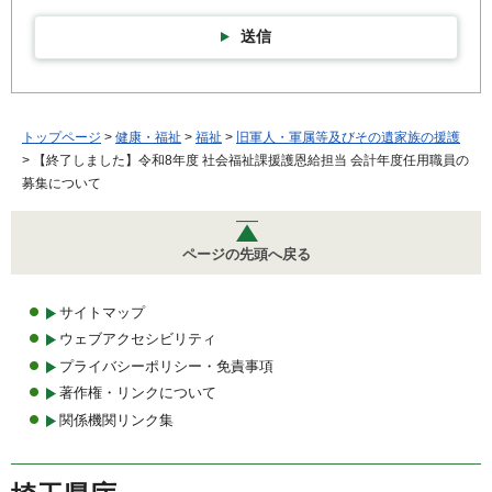
送信
トップページ
>
健康・福祉
>
福祉
>
旧軍人・軍属等及びその遺家族の援護
> 【終了しました】令和8年度 社会福祉課援護恩給担当 会計年度任用職員の
募集について
ページの先頭へ戻る
サイトマップ
ウェブアクセシビリティ
プライバシーポリシー・免責事項
著作権・リンクについて
関係機関リンク集