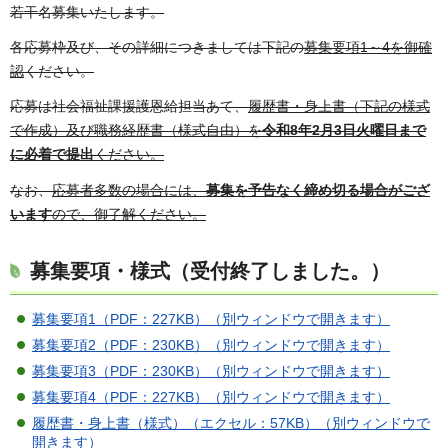
若干名募集いたします。
各応募枠及び、その詳細につきましては下記の
募集要項1～4を御確
認
ください。
応募は社会福祉課援護恩給担当あて、
履歴書・身上書（下記の様式
で作成）及び職務経歴書（様式自由）を
令和8年2月3日火曜日まで
に必着で提出
ください。
なお、
応募者多数の場合には、
募集を予告なく締め切る場合がござ
います
ので、御了解ください。
募集要項・様式（受付終了しました。）
募集要項1（PDF：227KB）（別ウィンドウで開きます）
募集要項2（PDF：230KB）（別ウィンドウで開きます）
募集要項3（PDF：230KB）（別ウィンドウで開きます）
募集要項4（PDF：227KB）（別ウィンドウで開きます）
履歴書・身上書（様式）（エクセル：57KB）（別ウィンドウで
開きます）