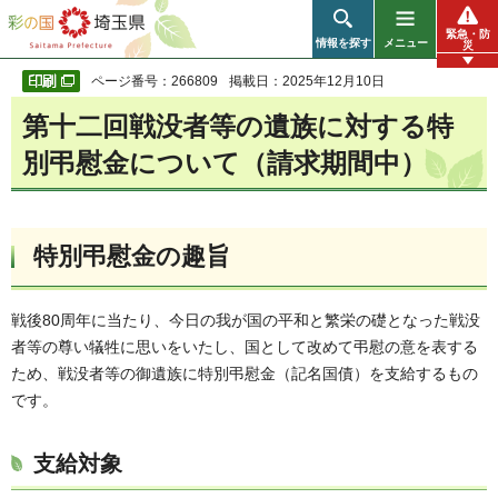
彩の国 埼玉県
緊急・防
情報を探す
メニュー
災
ページ番号：266809
掲載日：2025年12月10日
第十二回戦没者等の遺族に対する特
別弔慰金について（請求期間中）
特別弔慰金の趣旨
戦後80周年に当たり、今日の我が国の平和と繁栄の礎となった戦没
者等の尊い犠牲に思いをいたし、国として改めて弔慰の意を表する
ため、戦没者等の御遺族に特別弔慰金（記名国債）を支給するもの
です。
支給対象