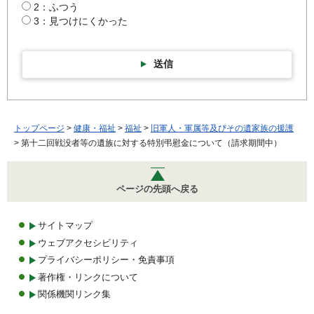
2：ふつう
3：見つけにくかった
送信
トップページ
>
健康・福祉
>
福祉
>
旧軍人・軍属等及びその遺家族の援護
> 第十二回戦没者等の遺族に対する特別弔慰金について（請求期間中）
ページの先頭へ戻る
サイトマップ
ウェブアクセシビリティ
プライバシーポリシー・免責事項
著作権・リンクについて
関係機関リンク集