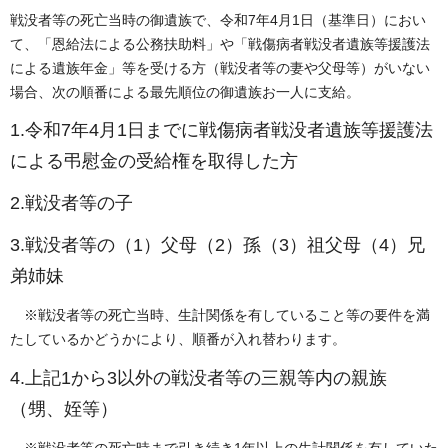
戦没者等の死亡当時の御遺族で、令和7年4月1日（基準日）におい
て、「恩給法による公務扶助料」や「戦傷病者戦没者遺族等援護法
による遺族年金」等を受ける方（戦没者等の妻や父母等）がいない
場合、次の順番による最先順位の御遺族お一人に支給。
1.令和7年4月1日までに戦傷病者戦没者遺族等援護法
による弔慰金の受給権を取得した方
2.戦没者等の子
3.戦没者等の（1）父母（2）孫（3）祖父母（4）兄
弟姉妹
※戦没者等の死亡当時、生計関係を有していること等の要件を満
たしているかどうかにより、順番が入れ替わります。
4.上記1から3以外の戦没者等の三親等内の親族
（甥、姪等）
※戦没者等の死亡時まで引き続き1年以上の生計関係を有していた