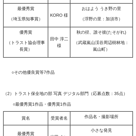
最優秀賞
おはよう うき野の里
KORO 様
（埼玉県知事賞）
（浮野の里：加須市）
優秀賞
秋の径、誰そ彼(たそがれ)
田中 淳二
（トラスト協会理事
（武蔵嵐山渓谷周辺樹林地：
様
長賞）
嵐山町）
○その他優良賞等7作品
（2）トラスト保全地の部 写真 デジタル部門（応募点数：35点）
○最優秀賞1作品・優秀賞1作品
作品名・撮影場所
賞名
受賞者名
小さな発見
最優秀賞