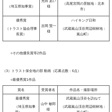
光田 あい
（高尾宮岡の景観地：北本
様
（埼玉県知事賞）
市）
優秀賞
ハイキング日和
吉岡 賢一
（トラスト協会理事
（武蔵嵐山渓谷周辺樹林地：
様
長賞）
嵐山町）
○その他優良賞等2作品
（3）トラスト保全地の部 動画（応募点数：6点）
○最優秀賞1作品
賞名
受賞者名
作品名・撮影場所
最優秀賞
武蔵嵐山渓谷を訪ねて
山中 敏郎
（埼玉県知事
（武蔵嵐山渓谷周辺樹林地：
様