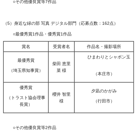
○その他優良賞等7作品
（5）身近な緑の部 写真 デジタル部門（応募点数：162点）
○最優秀賞1作品・優秀賞1作品
賞名
受賞者名
作品名・撮影場所
ひまわりとシャボン玉
最優秀賞
柴田 恵里
菜 様
（埼玉県知事賞）
（本庄市）
優秀賞
夕凪のかがみ
櫻井 智里
（トラスト協会理事
様
（行田市）
長賞）
○その他優良賞等2作品