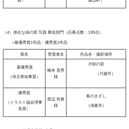
賞）
嵐山町）
（4）身近な緑の部 写真 郵送部門（応募点数：199点）
○最優秀賞1作品・優秀賞1作品
賞名
受賞者名
作品名・撮影場所
夕刻の彩
最優秀賞
橋本 英男
（川越市）
様
（埼玉県知事賞）
優秀賞
春のきざし
渡辺 邦典
（トラスト協会理事
様
（鴻巣市）
長賞）