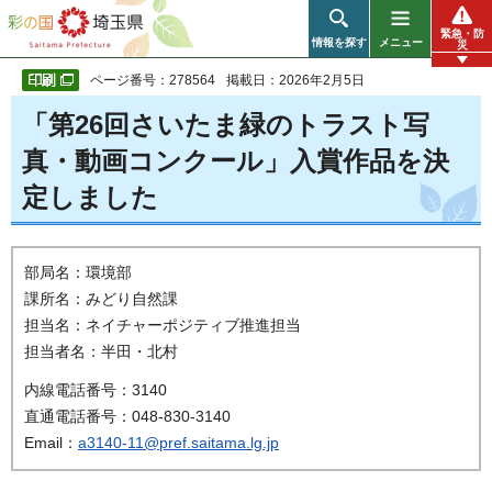
彩の国 埼玉県
緊急・防
情報を探す
メニュー
災
ページ番号：278564
掲載日：2026年2月5日
「第26回さいたま緑のトラスト写
真・動画コンクール」入賞作品を決
定しました
部局名：環境部
課所名：みどり自然課
担当名：ネイチャーポジティブ推進担当
担当者名：半田・北村
内線電話番号：3140
直通電話番号：048-830-3140
Email：
a3140-11@pref.saitama.lg.jp