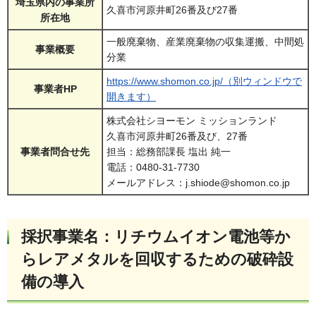
埼玉県内の事業所
久喜市河原井町26番及び27番
所在地
一般廃棄物、産業廃棄物の収集運搬、中間処
事業概要
分業
https://www.shomon.co.jp/（別ウィンドウで
事業者HP
開きます）
株式会社シヨーモン ミッションランド
久喜市河原井町26番及び、27番
事業者問合せ先
担当：総務部課長 塩出 純一
電話：0480-31-7730
メールアドレス：j.shiode@shomon.co.jp
採択事業名：リチウムイオン電池等か
らレアメタルを回収するための破砕設
備の導入