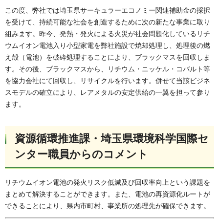
この度、弊社では埼玉県サーキュラーエコノミー関連補助金の採択
を受けて、持続可能な社会を創造するために次の新たな事業に取り
組みます。昨今、発熱・発火による火災が社会問題化しているリチ
ウムイオン電池入り小型家電を弊社施設で焼却処理し、処理後の燃
え殻（電池）を破砕処理することにより、ブラックマスを回収しま
す。その後、ブラックマスから、リチウム・ニッケル・コバルト等
を協力会社にて回収し、リサイクルを行います。併せて当該ビジネ
スモデルの確立により、レアメタルの安定供給の一翼を担って参り
ます。
資源循環推進課・埼玉県環境科学国際セ
ンター職員からのコメント
リチウムイオン電池の発火リスク低減及び回収率向上という課題を
まとめて解決することができます。また、電池の再資源化ルートが
できることにより、県内市町村、事業所の処理先が確保できます。