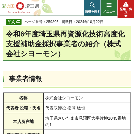
彩の国 埼玉県
緊急・防
情報を探す
メニュー
災
ページ番号：259805
掲載日：2024年10月22日
令和6年度埼玉県再資源化技術高度化
支援補助金採択事業者の紹介（株式
会社シヨーモン
）
事業者情報
名称
株式会社シヨーモン
代表者 役職・氏名
代表取締役 松澤 敏也
埼玉県さいたま市見沼区大字片柳1045番地
本店所在地
の1