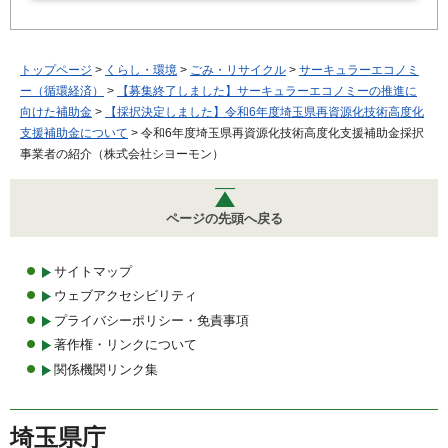
トップページ
>
くらし・環境
>
ごみ・リサイクル
>
サーキュラーエコノミ
ー（循環経済）
>
【募集終了しました】サーキュラーエコノミーの推進に
向けた補助金
>
【採択決定しました】令和6年度埼玉県再資源化技術高度化
支援補助金について
> 令和6年度埼玉県再資源化技術高度化支援補助金採択
事業者の紹介（株式会社シヨーモン）
ページの先頭へ戻る
サイトマップ
ウェブアクセシビリティ
プライバシーポリシー・免責事項
著作権・リンクについて
関係機関リンク集
埼玉県庁