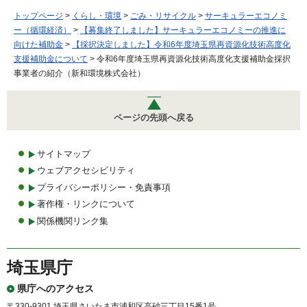
トップページ
>
くらし・環境
>
ごみ・リサイクル
>
サーキュラーエコノミ
ー（循環経済）
>
【募集終了しました】サーキュラーエコノミーの推進に
向けた補助金
>
【採択決定しました】令和6年度埼玉県再資源化技術高度化
支援補助金について
> 令和6年度埼玉県再資源化技術高度化支援補助金採択
事業者の紹介（新和環境株式会社）
ページの先頭へ戻る
サイトマップ
ウェブアクセシビリティ
プライバシーポリシー・免責事項
著作権・リンクについて
関係機関リンク集
埼玉県庁
県庁へのアクセス
〒330-9301 埼玉県さいたま市浦和区高砂三丁目15番1号