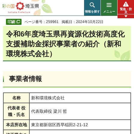
彩の国 埼玉県
緊急・防
情報を探す
メニュー
災
ページ番号：259961
掲載日：2024年10月22日
令和6年度埼玉県再資源化技術高度化
支援補助金採択事業者の紹介（新和
環境株式会社
）
事業者情報
名称
新和環境株式会社
代表者 役
代表取締役 梁川 哲
職・氏名
本店所在地
東京都新宿区西早稲田2-21-12