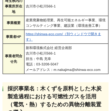
埼玉県内の
事業所所在
吉川市小松川566-1
地
産業廃棄物処理業、再生可能エネルギー事業、環境
事業概要
コンサルティング事業、建設業（環境改善工事）
https://shinwa-eco.com/（別ウィンドウで開きま
事業者HP
す）
新和環境株式会社 経営企画部
吉川市小松川566-1
事業者問合
担当：中島 充幸
せ先
電話：03-3208-5047
メールアドレス：m.nakajima@shinwa-eco.com
採択事業名：木くずを原料とした木炭
製造過程における可燃性ガスを活用
（電気・熱）するための異物分離装置