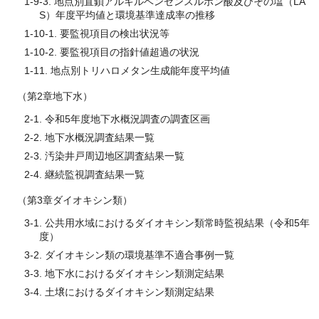
1-9-3. 地点別直鎖アルキルベンゼンスルホン酸及びその塩（LA
S）年度平均値と環境基準達成率の推移
1-10-1. 要監視項目の検出状況等
1-10-2. 要監視項目の指針値超過の状況
1-11. 地点別トリハロメタン生成能年度平均値
（第2章地下水）
2-1. 令和5年度地下水概況調査の調査区画
2-2. 地下水概況調査結果一覧
2-3. 汚染井戸周辺地区調査結果一覧
2-4. 継続監視調査結果一覧
（第3章ダイオキシン類）
3-1. 公共用水域におけるダイオキシン類常時監視結果（令和5年
度）
3-2. ダイオキシン類の環境基準不適合事例一覧
3-3. 地下水におけるダイオキシン類測定結果
3-4. 土壌におけるダイオキシン類測定結果