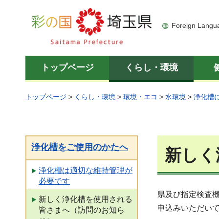
彩の国 埼玉県
Foreign Langu
トップページ
くらし・環境
トップページ
>
くらし・環境
>
環境・エコ
>
水環境
>
浄化槽
浄化槽をご使用のかたへ
新しく
浄化槽は適切な維持管理が
必要です
県及び指定検査機
新しく浄化槽を使用される
申込みいただい
皆さまへ（訪問のお知ら