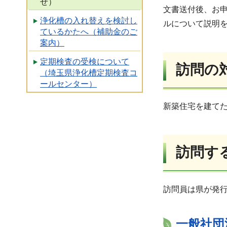
せ）
文書送付後、お
浄化槽の入れ替えを検討し
ルについて説明
ているかたへ（補助金のご
案内）
定期検査の受検について
訪問の
（埼玉県浄化槽定期検査コ
ールセンター）
新築住宅を建てた
訪問す
訪問員は県が発
一般社団