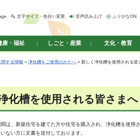
age
文字サイズ・色合い変更
音声読み上げ
ふりがなON
健康・福祉
しごと・産業
文化・教育
に関する情報
>
浄化槽をご使用のかたへ
> 新しく浄化槽を使用される皆
浄化槽を使用される皆さまへ
関は、新築住宅を建てた方や住宅を購入され、浄化槽を使用さ
ていない方に文書を送付しております。