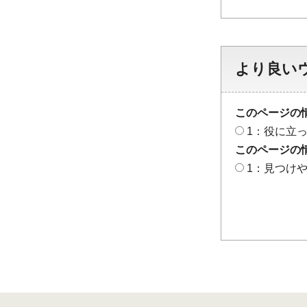
より良い
このページの
1：役に立
このページの
1：見つけ