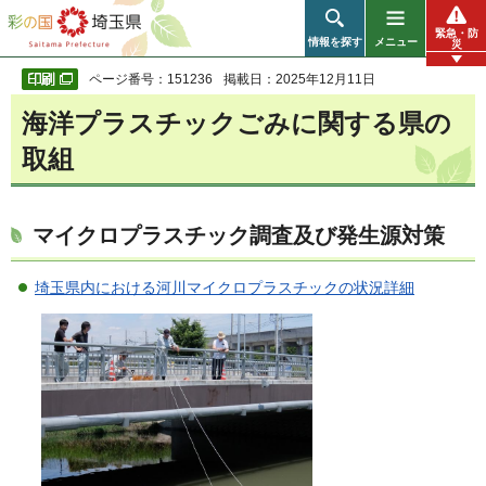
彩の国 埼玉県
緊急・防
情報を探す
メニュー
災
ページ番号：151236
掲載日：2025年12月11日
海洋プラスチックごみに関する県の
取組
マイクロプラスチック調査及び発生源対策
埼玉県内における河川マイクロプラスチックの状況詳細