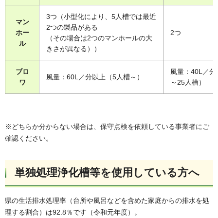
3つ（小型化により、5人槽では最近
マン
2つの製品がある
ホー
2つ
（その場合は2つのマンホールの大
ル
きさが異なる））
ブロ
風量：40L／分
風量：60L／分以上（5人槽～）
ワ
～25人槽）
※どちらか分からない場合は、保守点検を依頼している事業者にご
確認ください。
単独処理浄化槽等を使用している方へ
県の生活排水処理率（台所や風呂などを含めた家庭からの排水を処
理する割合）は92.8％です（令和元年度）。