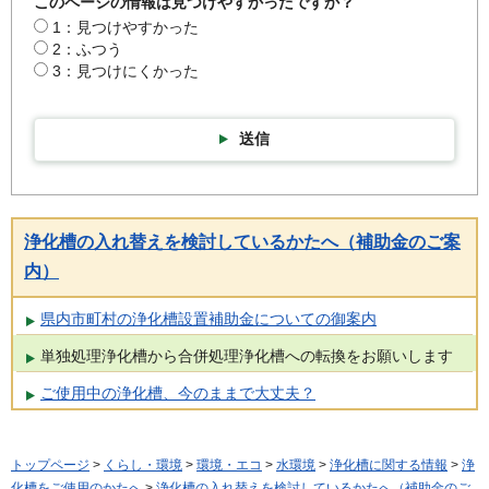
このページの情報は見つけやすかったですか？
1：見つけやすかった
2：ふつう
3：見つけにくかった
送信
浄化槽の入れ替えを検討しているかたへ（補助金のご案
内）
県内市町村の浄化槽設置補助金についての御案内
単独処理浄化槽から合併処理浄化槽への転換をお願いします
ご使用中の浄化槽、今のままで大丈夫？
トップページ
>
くらし・環境
>
環境・エコ
>
水環境
>
浄化槽に関する情報
>
浄
化槽をご使用のかたへ
>
浄化槽の入れ替えを検討しているかたへ（補助金のご