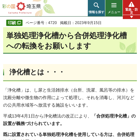
彩の国 埼玉県
緊急・防
情報を探す
メニュー
災
ページ番号：4720
掲載日：2023年9月15日
単独処理浄化槽から合併処理浄化槽
への転換をお願いします
浄化槽とは・・・
「浄化槽」は、し尿と生活雑排水（台所、洗濯、風呂等の排水）を
沈殿分離や微生物の作用によって処理し、それを消毒し、河川など
の公共用水域等へ放流する施設をいいます。
平成13年4月1日から浄化槽法の改正により、
「合併処理浄化槽」の
設置が義務づけられています。
既に設置されている単独処理浄化槽を使用している方は、合併処理