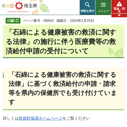
彩の国 埼玉県
緊急・防
情報を探す
メニュー
災
ページ番号：69843
掲載日：2024年1月25日
「石綿による健康被害の救済に関す
る法律」の施行に伴う医療費等の救
済給付申請の受付について
「石綿による健康被害の救済に関する
法律」に基づく救済給付の申請・請求
等を県内の保健所でも受け付けていま
す
詳しくは
疾病対策課ホームページ
をご覧ください