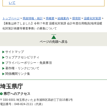
いて
トップページ
>
県政情報・統計
>
県概要
>
組織案内
>
環境部
>
温暖化対策課
>
【募集は終了しました】令和７年度 温暖化対策課 会計年度任用職員(地球温暖
化対策計画書等審査事務）の募集について
ページの先頭へ戻る
サイトマップ
ウェブアクセシビリティ
プライバシーポリシー・免責事項
著作権・リンクについて
関係機関リンク集
埼玉県庁
県庁へのアクセス
〒330-9301 埼玉県さいたま市浦和区高砂三丁目15番1号
電話番号：048-824-2111（代表）