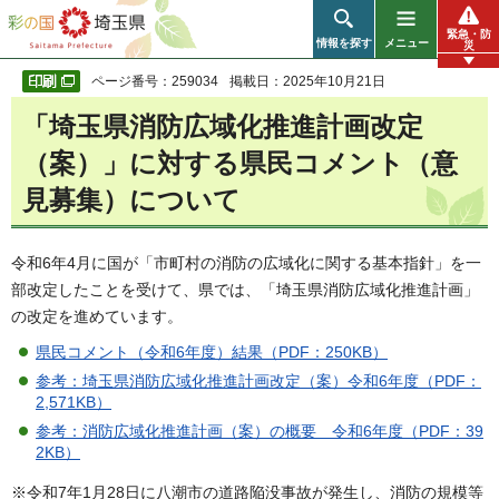
彩の国 埼玉県
緊急・防
情報を探す
メニュー
災
ページ番号：259034
掲載日：2025年10月21日
「埼玉県消防広域化推進計画改定
（案）」に対する県民コメント（意
見募集）について
令和6年4月に国が「市町村の消防の広域化に関する基本指針」を一
部改定したことを受けて、県では、「埼玉県消防広域化推進計画」
の改定を進めています。
県民コメント（令和6年度）結果（PDF：250KB）
参考：埼玉県消防広域化推進計画改定（案）令和6年度（PDF：
2,571KB）
参考：消防広域化推進計画（案）の概要 令和6年度（PDF：39
2KB）
※令和7年1月28日に八潮市の道路陥没事故が発生し、消防の規模等