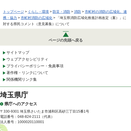
トップページ
>
くらし・環境
>
防災・消防
>
消防
>
市町村の消防の広域化、連
携・協力
>
市町村消防の広域化
> 「埼玉県消防広域化推進計画改定（案）」に
対する県民コメント（意見募集）について
ページの先頭へ戻る
サイトマップ
ウェブアクセシビリティ
プライバシーポリシー・免責事項
著作権・リンクについて
関係機関リンク集
埼玉県庁
県庁へのアクセス
〒330-9301 埼玉県さいたま市浦和区高砂三丁目15番1号
電話番号：048-824-2111（代表）
法人番号：1000020110001