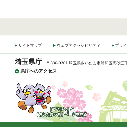
サイトマップ
ウェブアクセシビリティ
プライ
埼玉県庁
〒330-9301 埼玉県さいたま市浦和区高砂三
県庁へのアクセス
「コバトン」&「さいた
まっち」