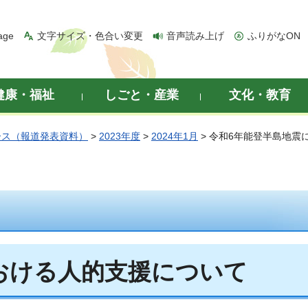
age
文字サイズ・色合い変更
音声読み上げ
ふりがなON
健康・福祉
しごと・産業
文化・教育
ース（報道発表資料）
>
2023年度
>
2024年1月
> 令和6年能登半島地震
おける人的支援について