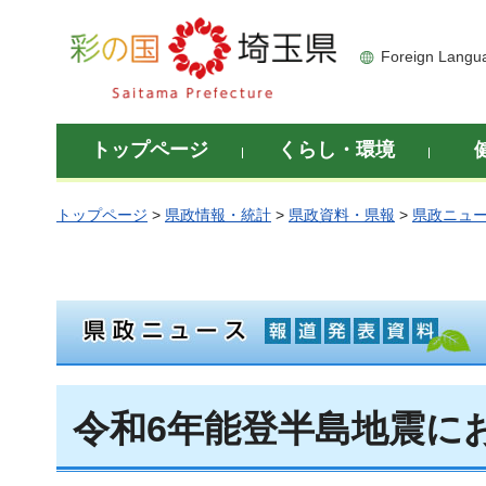
彩の国 埼玉県
Foreign Langu
トップページ
くらし・環境
トップページ
>
県政情報・統計
>
県政資料・県報
>
県政ニュ
令和6年能登半島地震に