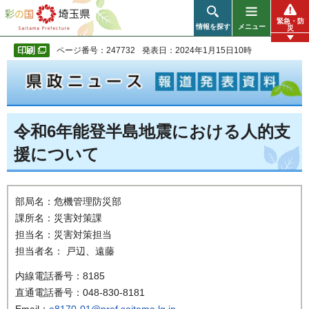
彩の国 埼玉県
緊急・防
情報を探す
メニュー
災
ページ番号：247732
発表日：2024年1月15日10時
令和6年能登半島地震における人的支
援について
部局名：危機管理防災部
課所名：災害対策課
担当名：災害対策担当
担当者名： 戸辺、遠藤
内線電話番号：8185
直通電話番号：048-830-8181
Email：
a8170-01@pref.saitama.lg.jp