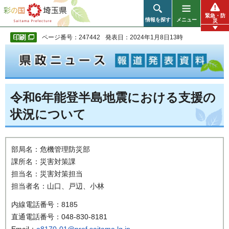
彩の国 埼玉県
緊急・防
情報を探す
メニュー
災
ページ番号：247442
発表日：2024年1月8日13時
令和6年能登半島地震における支援の
状況について
部局名：危機管理防災部
課所名：災害対策課
担当名：災害対策担当
担当者名：山口、戸辺、小林
内線電話番号：8185
直通電話番号：048-830-8181
Email：
a8170-01@pref.saitama.lg.jp