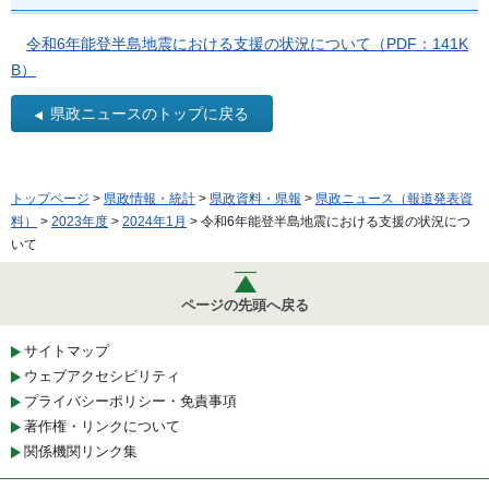
令和6年能登半島地震における支援の状況について（PDF：141K
B）
県政ニュースのトップに戻る
トップページ
>
県政情報・統計
>
県政資料・県報
>
県政ニュース（報道発表資
料）
>
2023年度
>
2024年1月
> 令和6年能登半島地震における支援の状況につ
いて
ページの先頭へ戻る
サイトマップ
ウェブアクセシビリティ
プライバシーポリシー・免責事項
著作権・リンクについて
関係機関リンク集