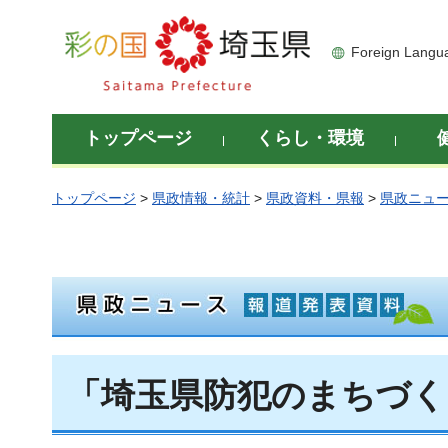
彩の国 埼玉県
Foreign Langu
トップページ
くらし・環境
トップページ
>
県政情報・統計
>
県政資料・県報
>
県政ニュ
「埼玉県防犯のまちづく