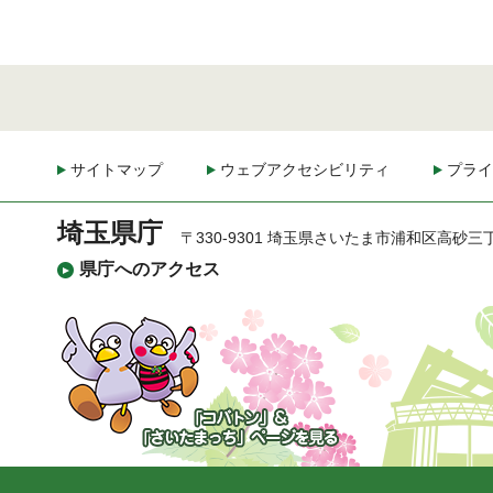
サイトマップ
ウェブアクセシビリティ
プライ
埼玉県庁
〒330-9301 埼玉県さいたま市浦和区高砂三
県庁へのアクセス
「コバトン」&「さいた
まっち」