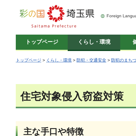
彩の国 埼玉県
Foreign Langu
トップページ
くらし・環境
トップページ
>
くらし・環境
>
防犯・交通安全
>
防犯のまち
住宅対象侵入窃盗対策
主な手口や特徴