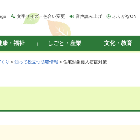
age
文字サイズ・色合い変更
音声読み上げ
ふりがなON
健康・福祉
しごと・産業
文化・教育
づくり
>
知って役立つ防犯情報
> 住宅対象侵入窃盗対策