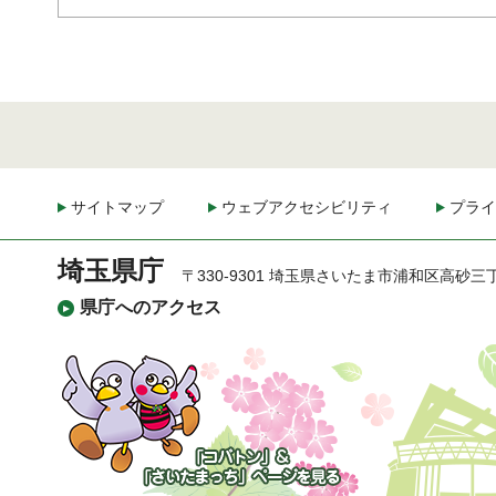
サイトマップ
ウェブアクセシビリティ
プライ
埼玉県庁
〒330-9301 埼玉県さいたま市浦和区高砂三
県庁へのアクセス
「コバトン」&「さいた
まっち」