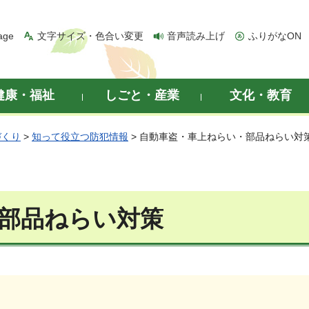
age
文字サイズ・色合い変更
音声読み上げ
ふりがなON
健康・福祉
しごと・産業
文化・教育
づくり
>
知って役立つ防犯情報
> 自動車盗・車上ねらい・部品ねらい対
部品ねらい対策