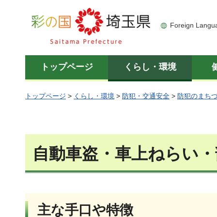
彩の国 埼玉県
Foreign Langu
トップページ
くらし・環境
トップページ
>
くらし・環境
>
防犯・交通安全
>
防犯のまち
自動車盗・車上ねらい・
主な手口や特徴