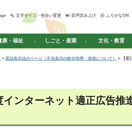
age
文字サイズ・色合い変更
音声読み上げ
ふりがなON
健康・福祉
しごと・産業
文化・教育
報
>
景品表示法のページ（不当表示の処分指導・啓発について）
> 【
度インターネット適正広告推