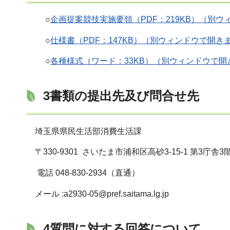
○
企画提案競技実施要領（PDF：219KB）（別
○
仕様書（PDF：147KB）（別ウィンドウで開き
○
各種様式（ワード：33KB）（別ウィンドウで開
3書類の提出先及び問合せ先
埼玉県県民生活部消費生活課
〒330-9301 さいたま市浦和区高砂3-15-1 第3庁舎3
電話 048-830-2934（直通）
メール :a2930-05@pref.saitama.lg.jp
4質問に対する回答について