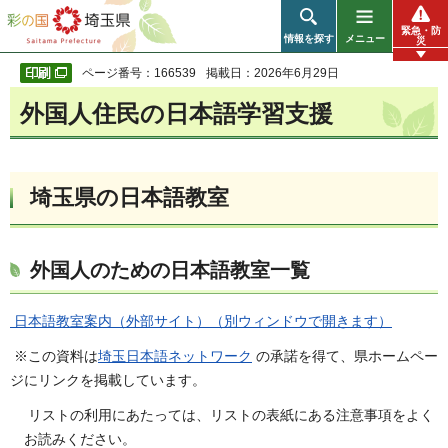
彩の国 埼玉県
緊急・防
情報を探す
メニュー
災
ページ番号：166539
掲載日：2026年6月29日
外国人住民の日本語学習支援
埼玉県の日本語教室
外国人のための日本語教室一覧
日本語教室案内（外部サイト）（別ウィンドウで開きます）
※この資料は
埼玉日本語ネットワーク
の承諾を得て、県ホームペー
ジにリンクを掲載しています。
リストの利用にあたっては、リストの表紙にある注意事項をよく
お読みください。