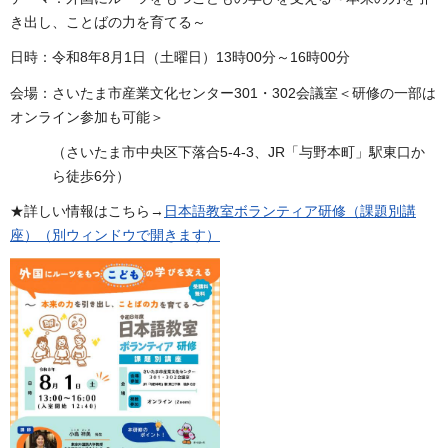
き出し、ことばの力を育てる～
日時：令和8年8月1日（土曜日）13時00分～16時00分
会場：さいたま市産業文化センター301・302会議室＜研修の一部は
オンライン参加も可能＞
（さいたま市中央区下落合5-4-3、JR「与野本町」駅東口か
ら徒歩6分）
★詳しい情報はこちら→
日本語教室ボランティア研修（課題別講
座）（別ウィンドウで開きます）