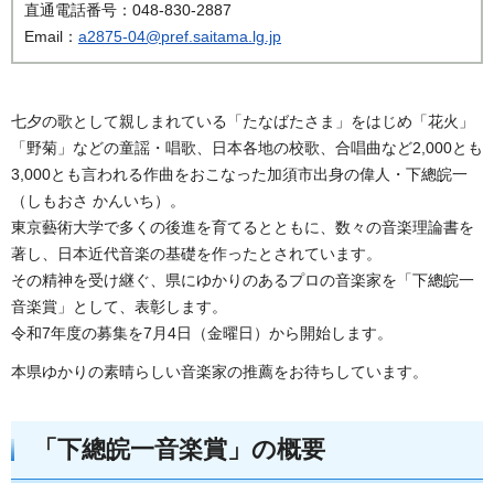
直通電話番号：048-830-2887
Email：
a2875-04@pref.saitama.lg.jp
七夕の歌として親しまれている「たなばたさま」をはじめ「花火」
「野菊」などの童謡・唱歌、日本各地の校歌、合唱曲など2,000とも
3,000とも言われる作曲をおこなった加須市出身の偉人・下總皖一
（しもおさ かんいち）。
東京藝術大学で多くの後進を育てるとともに、数々の音楽理論書を
著し、日本近代音楽の基礎を作ったとされています。
その精神を受け継ぐ、県にゆかりのあるプロの音楽家を「下總皖一
音楽賞」として、表彰します。
令和7年度の募集を7月4日（金曜日）から開始します。
本県ゆかりの素晴らしい音楽家の推薦をお待ちしています。
「下總皖一音楽賞」の概要