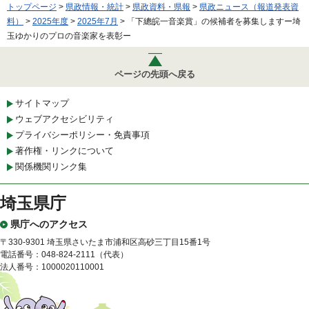
トップページ
>
県政情報・統計
>
県政資料・県報
>
県政ニュース（報道発表資
料）
>
2025年度
>
2025年7月
> 「下總皖一音楽賞」の候補者を募集しますー埼
玉ゆかりのプロの音楽家を表彰ー
ページの先頭へ戻る
サイトマップ
ウェブアクセシビリティ
プライバシーポリシー・免責事項
著作権・リンクについて
関係機関リンク集
埼玉県庁
県庁へのアクセス
〒330-9301 埼玉県さいたま市浦和区高砂三丁目15番1号
電話番号：048-824-2111（代表）
法人番号：1000020110001