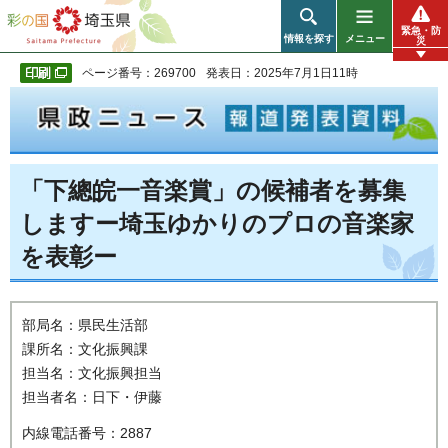
彩の国 埼玉県
緊急・防
情報を探す
メニュー
災
ページ番号：269700
発表日：2025年7月1日11時
「下總皖一音楽賞」の候補者を募集
しますー埼玉ゆかりのプロの音楽家
を表彰ー
部局名：県民生活部
課所名：文化振興課
担当名：文化振興担当
担当者名：日下・伊藤
内線電話番号：2887