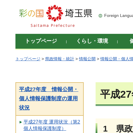
彩の国 埼玉県
Foreign Langu
トップページ
くらし・環境
トップページ
>
県政情報・統計
>
情報公開
>
情報公開・個人
平成27年度 情報公開・
平成2
個人情報保護制度の運用
状況
平成27年度 運用状況（第2
1 県
個人情報保護制度）