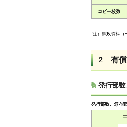
コピー枚数
(注）県政資料
2 有
発行部数
発行部数、頒布
平