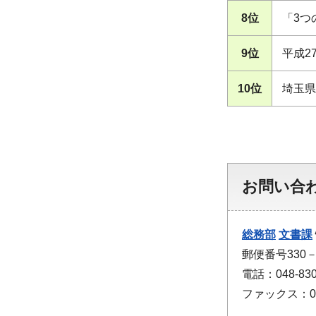
8位
「3つ
9位
平成2
10位
埼玉
お問い合
総務部
文書課
郵便番号330
電話：048-830
ファックス：048