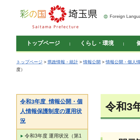
彩の国 埼玉県
Foreign Langu
トップページ
くらし・環境
トップページ
>
県政情報・統計
>
情報公開
>
情報公開・個人
度）
令和3年度 情報公開・個
令和3
人情報保護制度の運用状
況
令和3年度 運用状況（第1