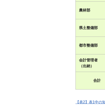
農林部
県土整備部
都市整備部
会計管理者
（出納）
合計
【表2】表1中の