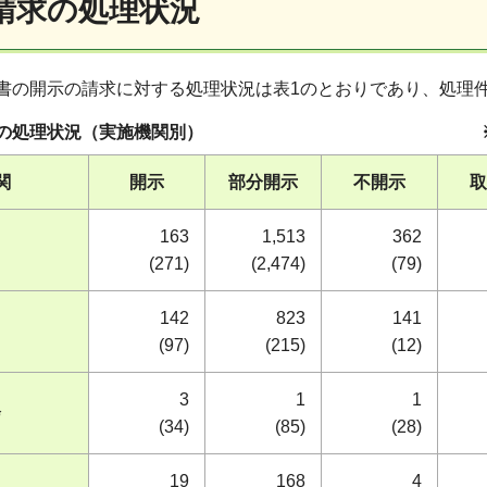
示請求の処理状況
書の開示の請求に対する処理状況は表1のとおりであり、処理件数
示請求の処理状況（実施機関別） ※（ 
関
開示
部分開示
不開示
取
163
1,513
362
(271)
(2,474)
(79)
142
823
141
(97)
(215)
(12)
3
1
1
会
(34)
(85)
(28)
19
168
4