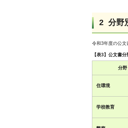
2 分
令和3年度の公文
【表3】公
分野
住環境
学校教育