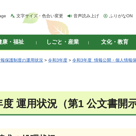
age
文字サイズ・色合い変更
音声読み上げ
ふりがなON
健康・福祉
しごと・産業
文化・教育
情報保護制度の運用状況
>
令和3年度
>
令和3年度 情報公開・個人情報
年度 運用状況（第1 公文書開