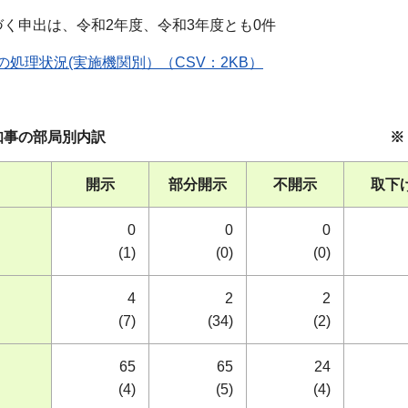
づく申出は、令和2年度、令和3年度とも0件
の処理状況(実施機関別）（CSV：2KB）
表1中の知事の部局別内訳 ※（ ）内
開示
部分開示
不開示
取下
0
0
0
(1)
(0)
(0)
4
2
2
(7)
(34)
(2)
65
65
24
(4)
(5)
(4)