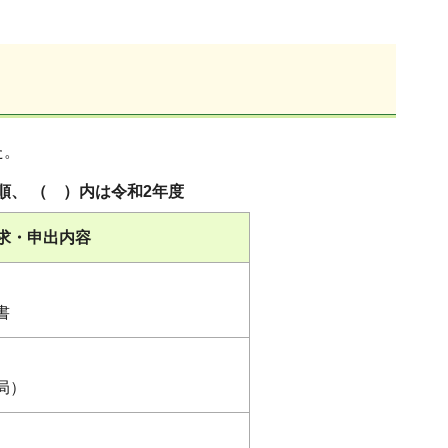
た。
 ）内は令和2年度
求・申出内容
書
局）