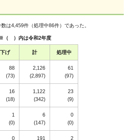
は4,459件（処理中86件）であった。
）内は令和2年度
下げ
計
処理中
88
2,126
61
(73)
(2,897)
(97)
16
1,122
23
(18)
(342)
(9)
1
6
0
(0)
(147)
(0)
0
191
2