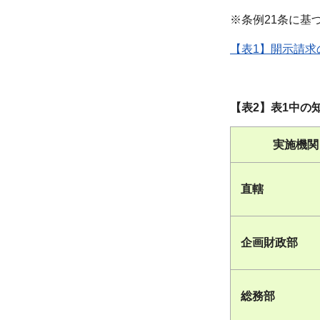
※条例21条に基
【表1】開示請求
【表2】
実施機関
直轄
企画財政部
総務部