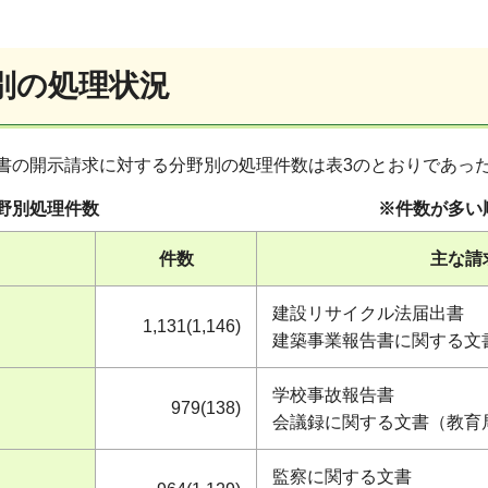
野別の処理状況
書の開示請求に対する分野別の処理件数は表3のとおりであっ
文書分野別処理件数 ※件数が多い順、 （
件数
主な請
建設リサイクル法届出書
1,131(1,146)
建築事業報告書に関する文
学校事故報告書
979(138)
会議録に関する文書（教育
監察に関する文書