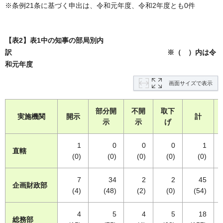
※条例21条に基づく申出は、令和元年度、令和2年度とも0件
【表2】表1中の知事の部局別内
訳 ※（ ）内は令
和元年度
画面サイズで表示
部分開
不開
取下
実施機関
開示
計
示
示
げ
1
0
0
0
1
直轄
(0)
(0)
(0)
(0)
(0)
7
34
2
2
45
企画財政部
(4)
(48)
(2)
(0)
(54)
4
5
4
5
18
総務部