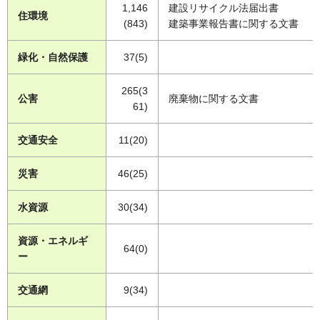
1,146
建設リサイクル法届出書
住環境
(843)
建築事業報告書に関する文書
緑化・自然保護
37(5)
265(3
公害
廃棄物に関する文書
61)
交通安全
11(20)
災害
46(25)
水資源
30(34)
資源・エネルギ
64(0)
ー
交通網
9(34)