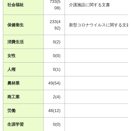
733(5
社会福祉
介護施設に関する文書
08)
233(4
保健衛生
新型コロナウイルスに関する文書
92)
消費生活
0(2)
女性
0(0)
人権
0(1)
農林業
49(54)
商工業
2(4)
労働
48(12)
生涯学習
0(0)