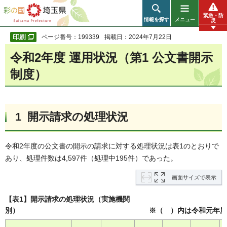
彩の国 埼玉県
緊急・防
情報を探す
メニュー
災
ページ番号：199339
掲載日：2024年7月22日
令和2年度 運用状況（第1 公文書開示
制度）
1 開示請求の処理状況
令和2年度の公文書の開示の請求に対する処理状況は表1のとおりで
あり、処理件数は4,597件（処理中195件）であった。
画面サイズで表示
【表1】開示請求の処理状況（実施機関
別） ※（ ）内は令和元年度