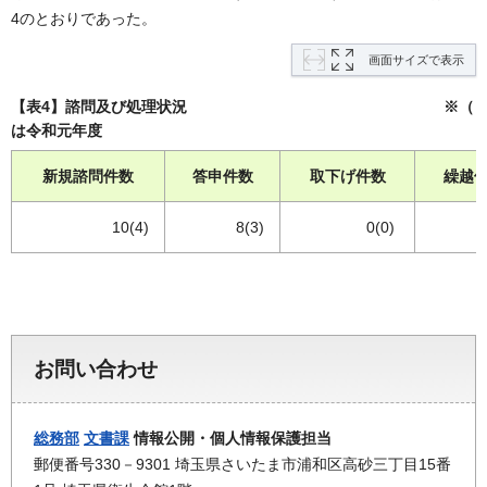
4のとおりであった。
画面サイズで表示
【表4】諮問及び処理状況 ※（ 
は令和元年度
新規諮問件数
答申件数
取下げ件数
繰越
10(4)
8(3)
0(0)
お問い合わせ
総務部
文書課
情報公開・個人情報保護担当
郵便番号330－9301 埼玉県さいたま市浦和区高砂三丁目15番