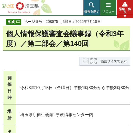
彩の国 埼玉県
緊急・防
情報を探す
メニュー
災
ページ番号：208075
掲載日：2025年7月18日
個人情報保護審査会議事録（令和3年
度）／第二部会／第140回
画面サイズで表示
開
催
令和3年10月15日（金曜日）午後1時30分から午後3時30分
日
時
場
埼玉県庁衛生会館 県政情報センター内
所
出