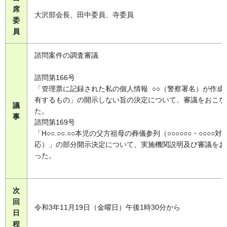
席
大沢部会長、田中委員、寺委員
委
員
諮問案件の調査審議
諮問第166号
「管理票に記録された私の個人情報 ○○（警察署名）が作成
有するもの」の開示しない旨の決定について、審議をおこな
議
た。
事
諮問第169号
「H○○.○○.○○本児の父方祖母の葬儀参列（○○○○○○・○○○○対
応）」の部分開示決定について、実施機関説明及び審議をお
った。
次
回
令和3年11月19日（金曜日）午後1時30分から
日
程