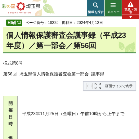
彩の国 埼玉県
緊急・防
情報を探す
メニュー
災
ページ番号：18225
掲載日：2024年4月12日
個人情報保護審査会議事録（平成23
年度）／第一部会／第56回
様式第8号
第56回 埼玉県個人情報保護審査会第一部会 議事録
画面サイズで表示
開
催
平成23年11月25日（金曜日）午前10時から正午まで
日
時
場