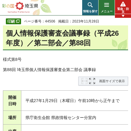
彩の国 埼玉県
緊急・防
情報を探す
メニュー
災
ページ番号：44506
掲載日：2023年11月28日
個人情報保護審査会議事録（平成26
年度）／第二部会／第88回
様式第8号
第88回 埼玉県個人情報保護審査会第二部会 議事録
画面サイズで表示
開催
平成27年1月29日（木曜日）午前10時から正午まで
日時
場所
県庁衛生会館 県政情報センター分室内