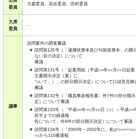
出席
大森委員、高佐委員、田村委員
委員
欠席
-
委員
諮問案件の調査審議
諮問第125号（「逮捕状謄本及び勾留状謄本」の開示
ない旨の決定）について
審議
諮問第131号（「起案用紙（平成○○年○○月○○日起案
文書開示決定（案）に
ついて」）」の部分開示決定）について口頭意見陳述
審議
諮問第132号（「職員事故報告書」外7件の部分開示
定）について審議
議事
諮問第133号（「平成○○年○○月○○日（○）～平成○○年
前半までの経過報
告について」外8件の部分開示決定）について審議
諮問第134号（「2000年～2002年に、私が○○○ー○○○
○○から110番通報