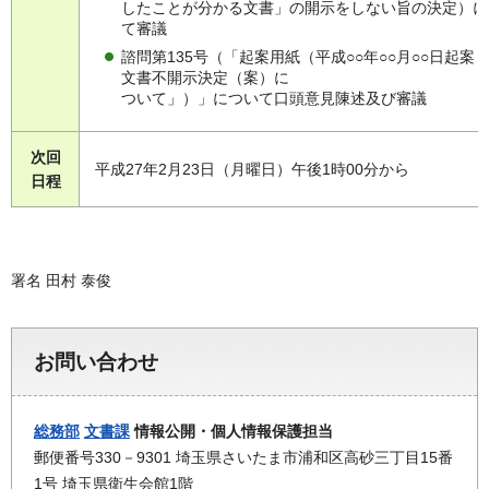
したことが分かる文書」の開示をしない旨の決定）に
て審議
諮問第135号（「起案用紙（平成○○年○○月○○日起案
文書不開示決定（案）に
ついて」）」について口頭意見陳述及び審議
次回
平成27年2月23日（月曜日）午後1時00分から
日程
署名 田村 泰俊
お問い合わせ
総務部
文書課
情報公開・個人情報保護担当
郵便番号330－9301 埼玉県さいたま市浦和区高砂三丁目15番
1号 埼玉県衛生会館1階