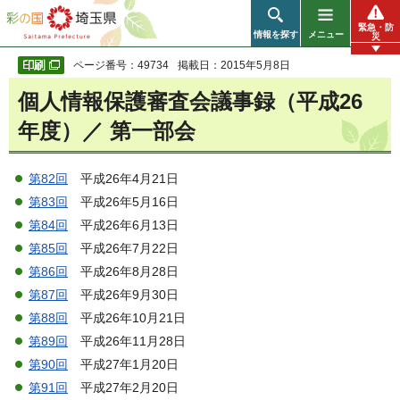
彩の国 埼玉県
緊急・防
情報を探す
メニュー
災
ページ番号：49734
掲載日：2015年5月8日
個人情報保護審査会議事録（平成26
年度）／ 第一部会
第82回
平成26年4月21日
第83回
平成26年5月16日
第84回
平成26年6月13日
第85回
平成26年7月22日
第86回
平成26年8月28日
第87回
平成26年9月30日
第88回
平成26年10月21日
第89回
平成26年11月28日
第90回
平成27年1月20日
第91回
平成27年2月20日