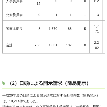
人事委員会
0
0
0
112
12
公安委員会
0
1
1
1
3
1,7
警察本部長
8
1,670
88
5
71
2,2
合計
256
1,831
107
8
02
（2）口頭による開示請求（簡易開示）
平成29年度の口頭による開示請求に対する処理件数（簡易開示）
は、10,214件であった。
請求が多かったのは、公立高等学校入学者選抜（一般募集、帰国生