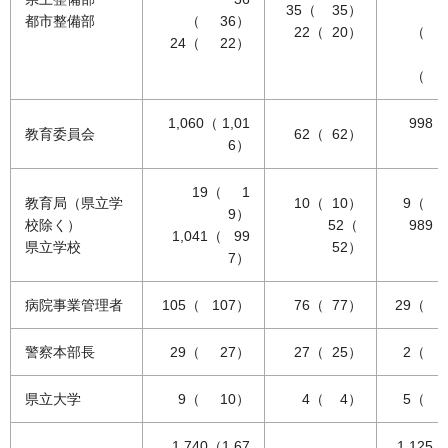
35（ 35）
都市整備部
（ 36）
22（ 20）
（ 
24（ 22）
（ 
1,060（ 1,01
998（
教育委員会
62（ 62）
6）
19（ 1
教育局（県立学
10（ 10）
9（ 
9）
校除く）
52（
989（
1,041（ 99
県立学校
52）
7）
病院事業管理者
105（ 107）
76（ 77）
29（ 
警察本部長
29（ 27）
27（ 25）
2（ 
県立大学
9（ 10）
4（ 4）
5（ 
1,740（1,67
1,125（