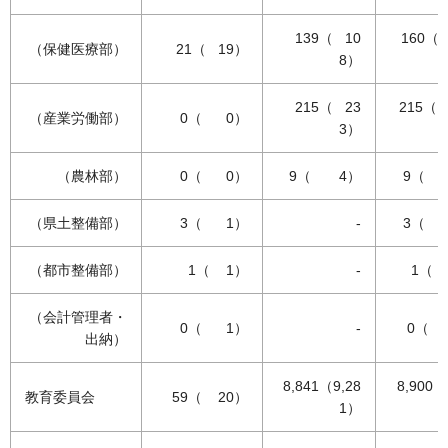
139（ 10
160（
（保健医療部）
21（ 19）
8）
215（ 23
215（
（産業労働部）
0（ 0）
3）
（農林部）
0（ 0）
9（ 4）
9（ 
（県土整備部）
3（ 1）
-
3（ 
（都市整備部）
1（ 1）
-
1（
（会計管理者・
0（ 1）
-
0（ 
出納）
8,841（9,28
8,900（
教育委員会
59（ 20）
1）