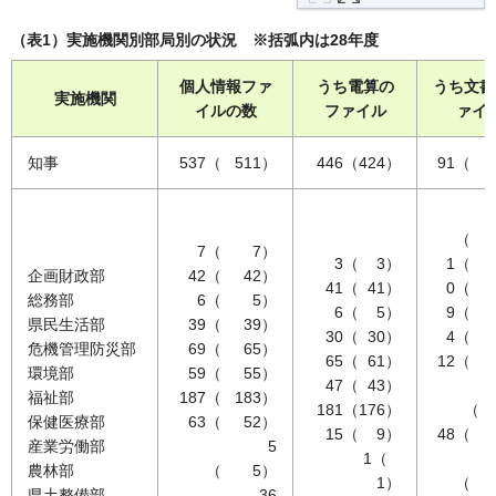
（表1）実施機関別部局別の状況 ※括弧内は28年度
個人情報ファ
うち電算の
うち文書
実施機関
イルの数
ファイル
ァイ
知事
537（ 511）
446（424）
91（ 
（ 
7（ 7）
3（ 3）
1（ 
企画財政部
42（ 42）
41（ 41）
0（ 
総務部
6（ 5）
6（ 5）
9（ 
県民生活部
39（ 39）
30（ 30）
4（ 
危機管理防災部
69（ 65）
65（ 61）
12（ 
環境部
59（ 55）
47（ 43）
福祉部
187（ 183）
181（176）
（ 
保健医療部
63（ 52）
15（ 9）
48（ 
産業労働部
5
1（
農林部
（ 5）
1）
（ 
県土整備部
36