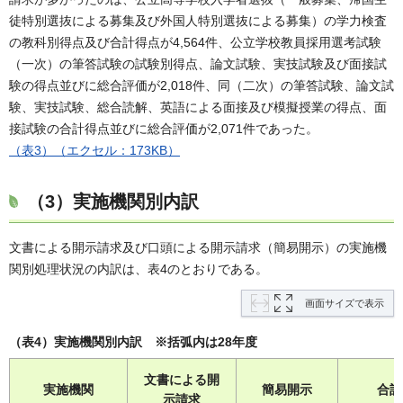
徒特別選抜による募集及び外国人特別選抜による募集）の学力検査
の教科別得点及び合計得点が4,564件、公立学校教員採用選考試験
（一次）の筆答試験の試験別得点、論文試験、実技試験及び面接試
験の得点並びに総合評価が2,018件、同（二次）の筆答試験、論文試
験、実技試験、総合読解、英語による面接及び模擬授業の得点、面
接試験の合計得点並びに総合評価が2,071件であった。
（表3）（エクセル：173KB）
（3）実施機関別内訳
文書による開示請求及び口頭による開示請求（簡易開示）の実施機
関別処理状況の内訳は、表4のとおりである。
画面サイズで表示
（表4）実施機関別内訳 ※括弧内は28年度
文書による開
実施機関
簡易開示
合計
示請求