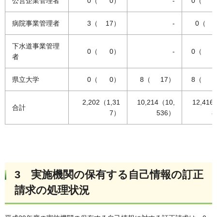
公営企業管理者
0（ 0）
-
0（ 
病院事業管理者
3（ 17）
-
0（ 
下水道事業管理
0（ 0）
-
0（ 
者
県立大学
0（ 0）
8（ 17）
8（ 
2,202（1,31
10,214（10,
12,416
合計
7）
536）
8
3 実施機関の保有する自己情報の訂正
請求の処理状況