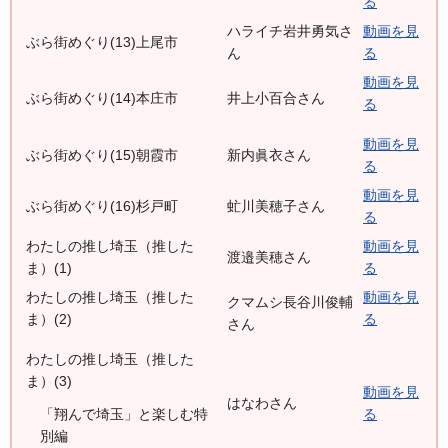
る
ハライチ岩井勇気さ
動画を見
ぶら街めぐり(13)上尾市
ん
る
動画を見
ぶら街めぐり(14)本庄市
井上小百合さん
る
動画を見
ぶら街めぐり(15)朝霞市
新内眞衣さん
る
動画を見
ぶら街めぐり(16)杉戸町
虻川美穂子さん
る
わたしの推し埼玉（推した
動画を見
渡邉美穂さん
ま）(1)
る
わたしの推し埼玉（推した
動画を見
クマムシ長谷川俊輔
ま）(2)
る
さん
わたしの推し埼玉（推した
ま）(3)
動画を見
はなわさん
る
「翔んで埼玉」と楽しむ特
別編