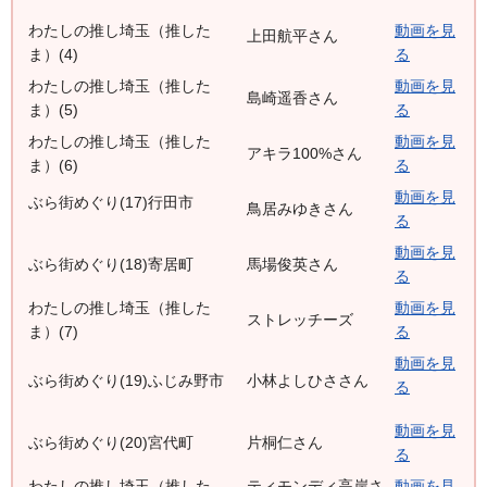
わたしの推し埼玉（推した
動画を見
上田航平さん
ま）(4)
る
わたしの推し埼玉（推した
動画を見
島崎遥香さん
ま）(5)
る
わたしの推し埼玉（推した
動画を見
アキラ100%さん
ま）(6)
る
動画を見
ぶら街めぐり(17)行田市
鳥居みゆきさん
る
動画を見
ぶら街めぐり(18)寄居町
馬場俊英さん
る
わたしの推し埼玉（推した
動画を見
ストレッチーズ
ま）(7)
る
動画を見
ぶら街めぐり(19)ふじみ野市
小林よしひささん
る
動画を見
ぶら街めぐり(20)宮代町
片桐仁さん
る
わたしの推し埼玉（推した
ティモンディ高岸さ
動画を見