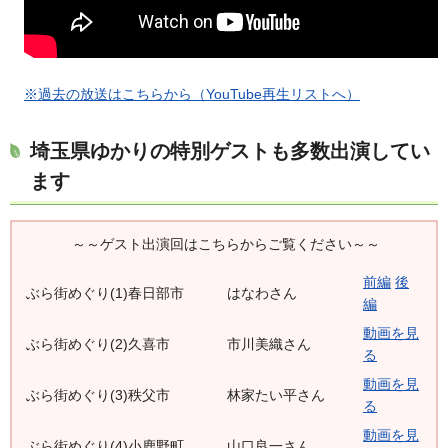
※過去の放送はこちらから（YouTube再生リストへ）
埼玉県ゆかりの特別ゲストも多数出演してい
ます
～～ゲスト出演回はこちらからご覧ください～～
前編
後
ぶら街めぐり(1)春日部市
はなわさん
編
動画を見
ぶら街めぐり(2)久喜市
市川美織さん
る
動画を見
ぶら街めぐり(3)秩父市
林家たい平さん
る
動画を見
ぶら街めぐり(4)小鹿野町
山口良一さん