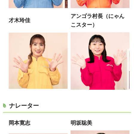
アンゴラ村長（にゃん
才木玲佳
こスター）
ナレーター
岡本寛志
明坂聡美