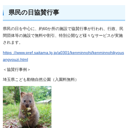
県民の日協賛行事
県民の日を中心に、約60か所の施設で協賛行事が行われ、行政、民
間団体等の施設で無料や割引、特別公開など様々なサービスが実施
されます。
https ://www.pref.saitama.lg.jp/a0301/kenminnohi/kenminnohikyous
angyouzi.html
＜協賛行事例＞
埼玉県こども動物自然公園（入園料無料）