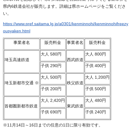
県内6鉄道会社が販売します。詳細は県ホームページをご覧くださ
い。
https://www.pref.saitama.lg.jp/a0301/kenminnohi/kenminnohifreezy
ousyaken.html
事業者名
販売料金
事業者名
販売料金
大人 580円
大人 800円
埼玉高速鉄道
西武鉄道
子供 290円
子供 400円
大人 500円
大人 1,200円
埼玉新都市交通 ※
秩父鉄道
子供 200円
子供 500円
大人 2,420円
大人 480円
首都圏新都市鉄道
東武鉄道
子供 690円
子供 240円
※11月14日～16日までの任意の1日に限り有効です。