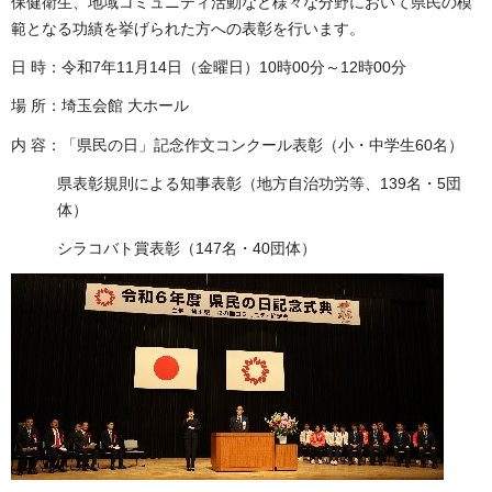
保健衛生、地域コミュニティ活動など様々な分野において県民の模
範となる功績を挙げられた方への表彰を行います。
日 時：令和7年11月14日（金曜日）10時00分～12時00分
場 所：埼玉会館 大ホール
内 容：「県民の日」記念作文コンクール表彰（小・中学生60名）
県表彰規則による知事表彰（地方自治功労等、139名・5団
体）
シラコバト賞表彰（147名・40団体）