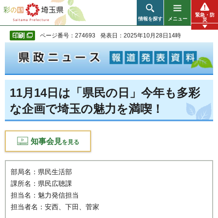
彩の国 埼玉県
緊急・防
情報を探す
メニュー
災
ページ番号：274693
発表日：2025年10月28日14時
11月14日は「県民の日」今年も多彩
な企画で埼玉の魅力を満喫！
知事会見
を見る
部局名：県民生活部
課所名：県民広聴課
担当名：魅力発信担当
担当者名：安西、下田、菅家