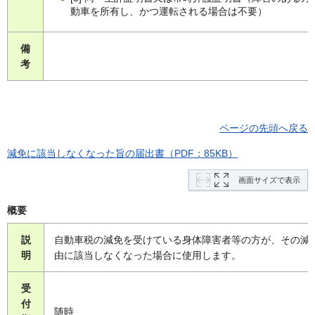
動車を所有し、かつ運転される場合は不要）
備
考
ページの先頭へ戻る
減免に該当しなくなった旨の届出書（PDF：85KB）
画面サイズで表示
概要
説
自動車税の減免を受けている身体障害者等の方が、その減
明
由に該当しなくなった場合に使用します。
受
付
随時