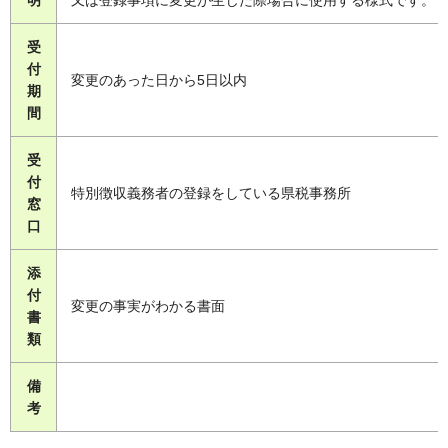
受
付
変更のあった日から5日以内
期
間
受
付
特別徴収義務者の登録をしている県税事務所
窓
口
添
付
変更の事実がわかる書面
書
類
備
考