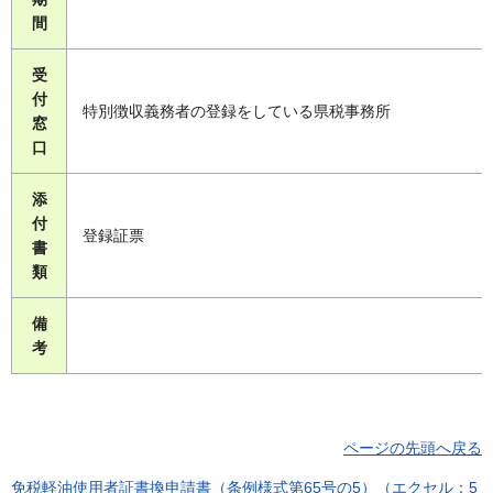
間
受
付
特別徴収義務者の登録をしている県税事務所
窓
口
添
付
登録証票
書
類
備
考
ページの先頭へ戻る
免税軽油使用者証書換申請書（条例様式第65号の5）（エクセル：5