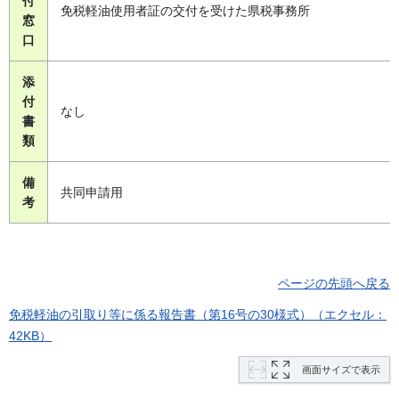
付
免税軽油使用者証の交付を受けた県税事務所
窓
口
添
付
なし
書
類
備
共同申請用
考
ページの先頭へ戻る
免税軽油の引取り等に係る報告書（第16号の30様式）（エクセル：
42KB）
画面サイズで表示