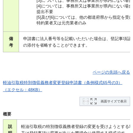
[3]については、事務所又は事業所が県内にない場
[4]については、事務所又は事業所が県内にない場
提出不要
[5]及び[6]については、他の都道府県から指定を受
特約業者又は元売業者のみ
備
申請書に法人番号等を記載いただいた場合は、登記事項証
考
の添付を省略することができます。
ページの先頭へ戻る
軽油引取税特別徴収義務者変更登録申請書（条例様式65号の3）
（エクセル：48KB）
画面サイズで表示
概要
説
軽油引取税の特別徴収義務者登録の変更を受けようとする
明
又は登録事項に変更が生じた際場合に使用する様式です。