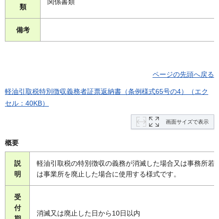
関係書類
類
備考
ページの先頭へ戻る
軽油引取税特別徴収義務者証票返納書（条例様式65号の4）（エク
セル：40KB）
画面サイズで表示
概要
説
軽油引取税の特別徴収の義務が消滅した場合又は事務所若
明
は事業所を廃止した場合に使用する様式です。
受
付
消滅又は廃止した日から10日以内
期