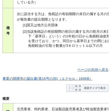
している方）
次に該当する方は、免税証の有効期限の末日の属する月の翌
が報告書の提出期限となります。
[1]国又は地方公共団体
備
[2]当該免税証の有効期間の初日の属する月の前月の末日
考
下「基準日」という）の1年前の日から免税軽油使用
を受けており、かつ、同日から基準日までの間にお
免税軽油の引取り数量が3キロリットル以下の方
ページの先頭へ戻る
事業の開廃等の届出書(第16号の35)（エクセル：160KB）
画面サイズで表示
概要
元売業者、特約業者、石油製品販売業者及び軽油製造業者等