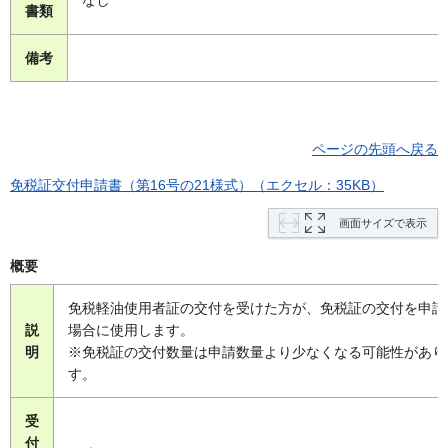
なし
書類
備考
ページの先頭へ戻る
免税証交付申請書（第16号の21様式）（エクセル：35KB）
画面サイズで表示
概要
免税軽油使用者証の交付を受けた方が、免税証の交付を申請
説
場合に使用します。
明
※免税証の交付数量は申請数量より少なくなる可能性があり
す。
受
付