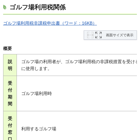
ゴルフ場利用税関係
ゴルフ場利用税非課税申出書（ワード：16KB）
画面サイズで表示
概要
説
ゴルフ場の利用者が、ゴルフ場利用税の非課税措置を受ける
明
に使用します。
受
付
ゴルフ場利用時
期
間
受
付
利用するゴルフ場
窓
口