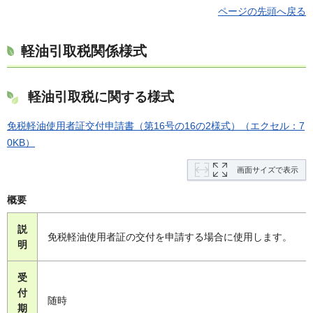
ページの先頭へ戻る
軽油引取税関係様式
軽油引取税に関する様式
免税軽油使用者証交付申請書（第16号の16の2様式）（エクセル：7
0KB）
画面サイズで表示
概要
説
免税軽油使用者証の交付を申請する場合に使用します。
明
受
付
随時
期