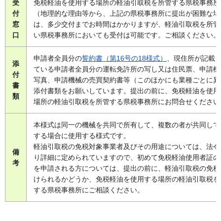
受
免税軽油を使用する場所の軽油引取税を所管する県税事務所
付
（地理的な理由等から、上記の県税事務所に提出が困難な場
窓
は、多少交付までお時間はかかりますが、軽油引取税を所管
口
い県税事務所においても受付は可能です。ご相談ください。
申請者全員分の
誓約書（第16号の18様式）
、現住所が記載
添
ている申請者全員分の運転免許所の写し又は住民票、申請機
付
写真、申請機械の売買契約書等（このほかにも業種ごとに異
書
添付書類をお願いしています。提出の前に、免税軽油を使用
類
場所の軽油引取税を所管する県税事務所にお問合せください
本様式は同一の機械を共同で所有して、複数の者が共同して
する場合に使用する様式です。
軽油引取税の免税対象事業者及びその用途については、法令
備
り詳細に定められていますので、初めて免税軽油使用者証の
考
を申請される方については、提出の前に、軽油引取税の免税
けられるかどうか、免税軽油を使用する場所の軽油引取税を
する県税事務所にご相談ください。