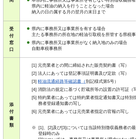
本県内に事務所又は事業所を有しない特別徴収義務者
間
県内に軽油の納入を行うこととなった場合
納入の日の属する月の翌月の末日まで
県内に事務所又は事業所を有する場合
受
主たる事務所の所在地の軽油引取税を所管する県税事
付
県内に事務所又は事業所がなく納入地のみの場合
窓
自動車税事務所
口
[1] 元売業者との間に締結された販売契約書（写）
[2] 法人にあっては登記事項証明書及び定款（写）
[3]
軽油流通経路等確認書（
別記様式第5号）
[4] 消防法の規定に基づく貯蔵所等の設置の許可証（写
[5] 特約業者にあっては特約業者指定通知書又は特別徴
務者登録通知書の写し
添
[6] 元売業者にあっては元売業者指定の官報の写し
付
書
類
※ [1]、[2]及び[3]については当該特別徴収義務者の最
登録時のみ