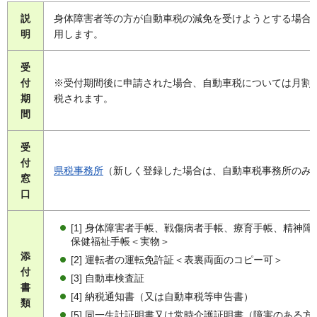
説
身体障害者等の方が自動車税の減免を受けようとする場合
明
用します。
受
付
※受付期間後に申請された場合、自動車税については月割
期
税されます。
間
受
付
県税事務所
（新しく登録した場合は、自動車税事務所のみ
窓
口
[1] 身体障害者手帳、戦傷病者手帳、療育手帳、精神障
保健福祉手帳＜実物＞
添
[2] 運転者の運転免許証＜表裏両面のコピー可＞
付
[3] 自動車検査証
書
[4] 納税通知書（又は自動車税等申告書）
類
[5] 同一生計証明書又は常時介護証明書（障害のある方