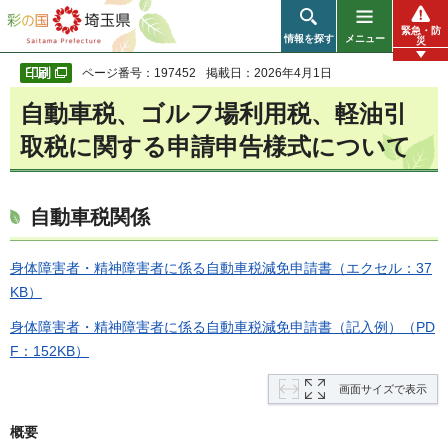
彩の国 埼玉県
緊急・防
情報を探す
メニュー
災
ページ番号：197452
掲載日：2026年4月1日
自動車税、ゴルフ場利用税、軽油引
取税に関する申請申告様式について
自動車税関係
身体障害者・精神障害者に係る自動車税減免申請書（エクセル：37
KB）
身体障害者・精神障害者に係る自動車税減免申請書（記入例）（PD
F：152KB）
画面サイズで表示
概要