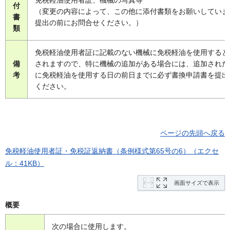
付
（変更の内容によって、この他に添付書類をお願いしていま
書
提出の前にお問合せください。）
類
免税軽油使用者証に記載のない機械に免税軽油を使用すると
備
されますので、特に機械の追加がある場合には、追加された
考
に免税軽油を使用する日の前日までに必ず書換申請書を提出
ください。
ページの先頭へ戻る
免税軽油使用者証・免税証返納書（条例様式第65号の6）（エクセ
ル：41KB）
画面サイズで表示
概要
次の場合に使用します。