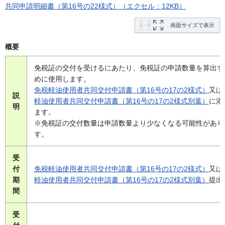
共同申請明細書（第16号の22様式）（エクセル：12KB）
画面サイズで表示
概要
免税証の交付を受けるにあたり、免税証の申請数量を算出す
めに使用します。
免税軽油使用者共同交付申請書（第16号の17の2様式）
又は
説
軽油使用者共同交付申請書（第16号の17の2様式別葉）
に添
明
ます。
※免税証の交付数量は申請数量より少なくなる可能性があり
す。
受
付
免税軽油使用者共同交付申請書（第16号の17の2様式）
又は
期
軽油使用者共同交付申請書（第16号の17の2様式別葉）
提出
間
受