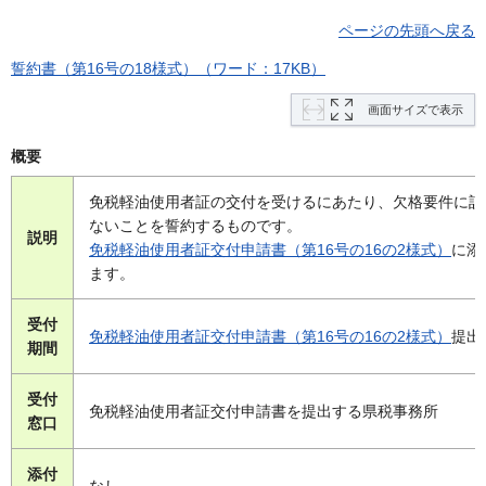
ページの先頭へ戻る
誓約書（第16号の18様式）（ワード：17KB）
画面サイズで表示
概要
免税軽油使用者証の交付を受けるにあたり、欠格要件に該
ないことを誓約するものです。
説明
免税軽油使用者証交付申請書（第16号の16の2様式）
に添
ます。
受付
免税軽油使用者証交付申請書（第16号の16の2様式）
提出
期間
受付
免税軽油使用者証交付申請書を提出する県税事務所
窓口
添付