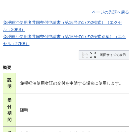
ページの先頭へ戻る
免税軽油使用者共同交付申請書（第16号の17の2様式）（エクセ
ル：30KB）
免税軽油使用者共同交付申請書（第16号の17の2様式別葉）（エク
セル：27KB）
画面サイズで表示
概要
説
免税軽油使用者証の交付を申請する場合に使用します。
明
受
付
随時
期
間