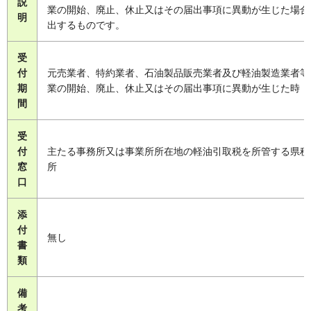
説
業の開始、廃止、休止又はその届出事項に異動が生じた場合
明
出するものです。
受
付
元売業者、特約業者、石油製品販売業者及び軽油製造業者等
期
業の開始、廃止、休止又はその届出事項に異動が生じた時
間
受
付
主たる事務所又は事業所所在地の軽油引取税を所管する県税
窓
所
口
添
付
無し
書
類
備
考