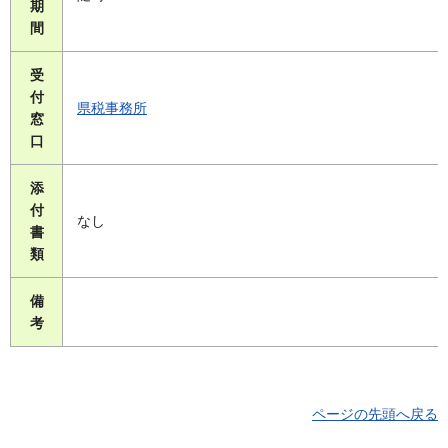
期
間
受
付
県税事務所
窓
口
添
付
なし
書
類
備
考
ページの先頭へ戻る