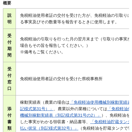
概要
説
免税軽油使用者証の交付を受けた方が、免税軽油の引取りに
明
る事実及びその数量等を報告するときに使用します。
受
免税軽油の引取りを行った月の翌月末まで（引取りの事実が
付
場合もその旨を報告してください。）
期
※備考もご覧ください。
間
受
付
免税軽油使用者証の交付を受けた県税事務所
窓
口
稼動実績表（農業の場合は
「免税軽油使用機械別稼動実績表
添
記様式第31号）」
、農業以外の業種については
「免税軽油使
付
機械別稼動実績表（別記様式第31号の2）」
）、免税軽油を
書
した事実がわかる領収書・納品書等、
「免税軽油貯蔵タンク
類
払い状況（別記様式第32号）」
（免税軽油を貯蔵タンクで管