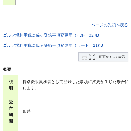
ページの先頭へ戻る
ゴルフ場利用税に係る登録事項変更届（PDF：82KB）
ゴルフ場利用税に係る登録事項変更届（ワード：21KB）
画面サイズで表示
概要
説
特別徴収義務者として登録した事項に変更が生じた場合に
明
します。
受
付
随時
期
間