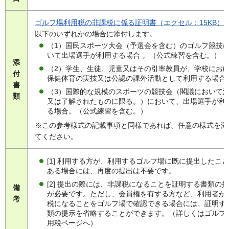
ゴルフ場利用税の非課税に係る証明書（エクセル：15KB）
以下のいずれかの場合に添付します。
（1）国民スポーツ大会（予選会を含む）のゴルフ競技
いて出場選手が利用する場合 。（公式練習を含む。）
添
（2）学生、生徒、児童又はその引率教員が、学校にお
付
保健体育の実技又は公認の課外活動として利用する場合
書
（3）国際的な規模のスポーツの競技会（閣議において
類
又は了解されたものに限る。）において、出場選手が利
る場合。（公式練習を含む。）
※この参考様式の記載事項と同様であれば、任意の様式を添
てください。
[1] 利用する方が、利用するゴルフ場に既に提出したこ
ある場合には、再度の提出は不要です。
[2] 提出の際には、非課税になることを証明する書類の
備
が必要です。ただし、会員権を有する方など、利用者が
考
税になることをゴルフ場で確認できる場合には、証明す
類の提示を省略することができます。（詳しくはゴルフ
用税ページへ）