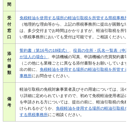
間
受
免税軽油を使用する場所の軽油引取税を所管する県税事務所
付
（地理的な理由等から、上記の県税事務所に提出が困難な場
窓
は、多少交付までお時間はかかりますが、軽油引取税を所管
口
い県税事務所においても受付は可能です。ご相談ください。
誓約書（第16号の18様式）
、
役員の住所・氏名一覧表（申
添
が法人の場合）
、申請機械の写真、申請機械の売買契約書等
付
（この他にも業種ごとに異なる添付書類をお願いしています
書
出の前に、
免税軽油を使用する場所の軽油引取税を所管する
類
事務所
にお問合せください。
軽油引取税の免税対象事業者及びその用途については、法令
り詳細に定められていますので、初めて免税軽油使用者証の
備
を申請される方については、提出の前に、軽油引取税の免税
考
けられるかどうか、
免税軽油を使用する場所の軽油引取税を
する県税事務所
にご相談ください。