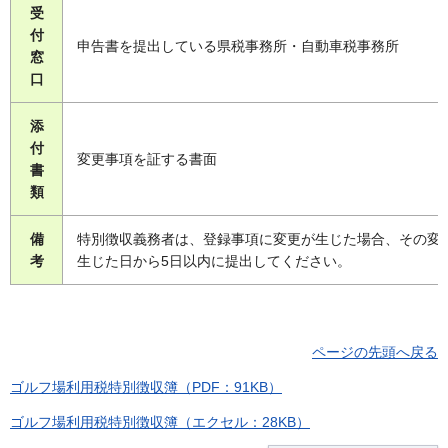
受
付
申告書を提出している県税事務所・自動車税事務所
窓
口
添
付
変更事項を証する書面
書
類
備
特別徴収義務者は、登録事項に変更が生じた場合、その変
考
生じた日から5日以内に提出してください。
ページの先頭へ戻る
ゴルフ場利用税特別徴収簿（PDF：91KB）
ゴルフ場利用税特別徴収簿（エクセル：28KB）