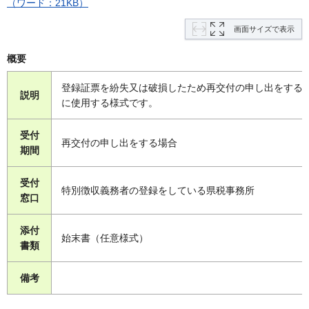
（ワード：21KB）
画面サイズで表示
概要
登録証票を紛失又は破損したため再交付の申し出をする
説明
に使用する様式です。
受付
再交付の申し出をする場合
期間
受付
特別徴収義務者の登録をしている県税事務所
窓口
添付
始末書（任意様式）
書類
備考