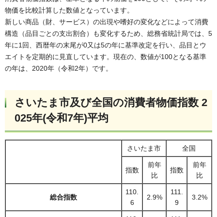
物価を比較計算した数値となっています。
新しい商品（財、サービス）の出現や嗜好の変化などによって消費
構造（品目ごとの支出割合）も変化するため、総務省統計局では、5
年に1回、西暦年の末尾が0又は5の年に基準改定を行い、品目とウ
エイトを定期的に見直しています。現在の、数値が100となる基準
の年は、2020年（令和2年）です。
さいたま市及び全国の消費者物価指数 2
025年(令和7年)平均
さいたま市
全国
前年
前年
指数
指数
比
比
110.
111.
総合指数
2.9%
3.2%
6
9