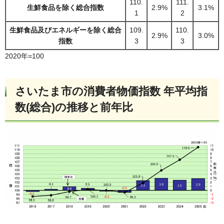
110.
111.
生鮮食品を除く総合指数
2.9%
3.1%
1
2
生鮮食品及びエネルギーを除く総合
109.
110.
2.9%
3.0%
指数
3
3
2020年=100
さいたま市の消費者物価指数 年平均指
数(総合)の推移と前年比