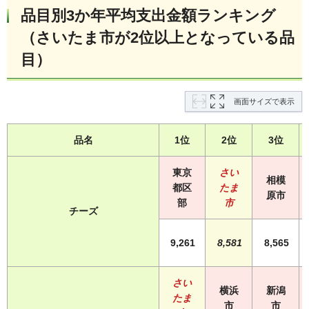
品目別3か年平均支出金額ランキング
（さいたま市が2位以上となっている品
目）
画面サイズで表示
品名
1位
2位
3位
東京
さい
相模
都区
たま
原市
部
市
チーズ
9,261
8,581
8,565
さい
横浜
新潟
たま
市
市