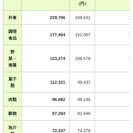
（円）
外食
229,706
169,631
1
調理
177,464
151,007
1
食品
野
菜・
123,274
108,578
1
海藻
菓子
112,321
99,437
類
肉類
96,882
98,146
穀物
87,264
82,646
魚介
72,337
74,276