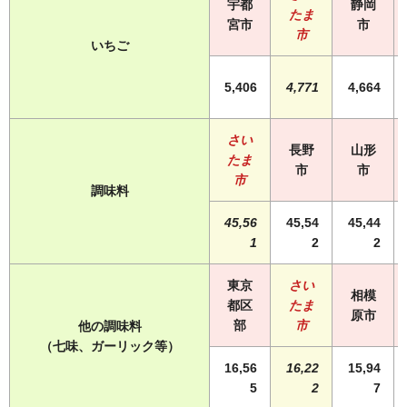
宇都
静岡
たま
宮市
市
市
いちご
5,406
4,771
4,664
さい
長野
山形
たま
市
市
市
調味料
45,56
45,54
45,44
1
2
2
東京
さい
相模
都区
たま
原市
部
市
他の調味料
（七味、ガーリック等）
16,56
16,22
15,94
5
2
7