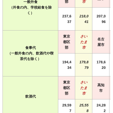
部
市
一般外食
（外食の内、学校給食を除
く）
237,6
218,0
207,0
37
41
96
東京
さい
名古
都区
たま
屋市
部
市
食事代
（一般外食の内、飲酒代や喫
茶代を除く）
194,4
179,8
178,6
34
79
20
東京
さい
高知
都区
たま
市
部
市
飲酒代
29,59
25,55
24,28
7
8
2