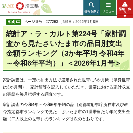
彩の国 埼玉県
緊急・防
情報を探す
メニュー
災
ページ番号：277293
掲載日：2026年1月8日
統計ア・ラ・カルト第224号「家計調
査から見たさいたま市の品目別支出
金額ランキング（3か年平均 令和4年
～令和6年平均）」＜2026年1月号＞
家計調査は、一定の抽出方法で選定された世帯に6か月間（単身世帯
は3か月間）、家計簿等を記入していただき、世帯における家計収支
の実態を毎月把握する調査です。
家計調査の令和4年～令和6年平均の品目別都道府県庁所在市及び政
令指定都市ランキングで見た、さいたま市の1世帯当たり年間支出金
額（二人以上の世帯）のランキングは次のとおりです。