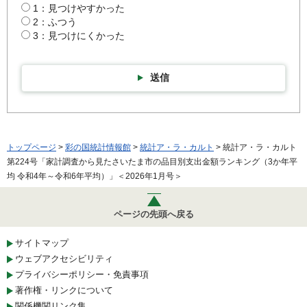
1：見つけやすかった
2：ふつう
3：見つけにくかった
送信
トップページ
>
彩の国統計情報館
>
統計ア・ラ・カルト
> 統計ア・ラ・カルト
第224号「家計調査から見たさいたま市の品目別支出金額ランキング（3か年平
均 令和4年～令和6年平均）」＜2026年1月号＞
ページの先頭へ戻る
サイトマップ
ウェブアクセシビリティ
プライバシーポリシー・免責事項
著作権・リンクについて
関係機関リンク集