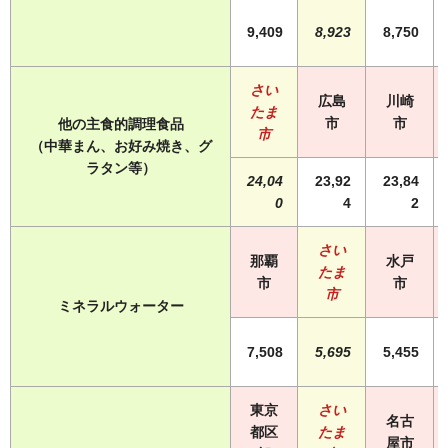
9,409
8,923
8,750
さい
広島
川崎
たま
市
市
他の主食的調理食品
市
（中華まん、お好み焼き、グ
ラタン等）
24,04
23,92
23,84
0
4
2
さい
那覇
水戸
たま
市
市
市
ミネラルウォーター
7,508
5,695
5,455
東京
さい
名古
都区
たま
屋市