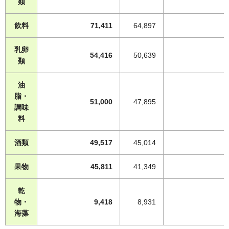
類
飲料
71,411
64,897
乳卵
54,416
50,639
類
油
脂・
51,000
47,895
調味
料
酒類
49,517
45,014
果物
45,811
41,349
乾
物・
9,418
8,931
海藻