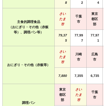
8
2
4
さい
東京
千葉
たま
都区
市
主食的調理食品
市
部
（おにぎり・その他（赤飯
等）、調理パン等）
79,37
77,99
77,97
5
7
1
さい
川崎
広島
たま
市
市
市
おにぎり・その他（赤飯等）
7,880
7,355
6,735
東京
さい
千葉
都区
たま
市
部
市
調理パン