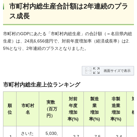
市町村内総生産合計額は2年連続のプラ
ス成長
市町村のGDPにあたる「市町村内総生産」の合計額（＝名目県内総
生産）は、24兆6,656億円で、対前年度増加率（経済成長率）は2.
5%となり、2年連続のプラスとなりました。
画面サイズで表示
市町村内総生産上位ランキング
対前
製造
非製
対
実数
順
市町村
年度
業
造業
（百万
位
名
増加
増加
増加
構
円）
率(%)
率(%)
率(%)
(
さいた
5,030,
1
2.7
7.5
2.4