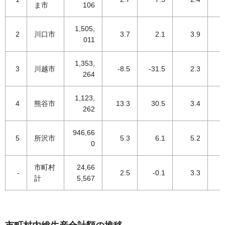
ま市
106
1,505,
2
川口市
3.7
2.1
3.9
011
1,353,
3
川越市
-8.5
-31.5
2.3
264
1,123,
4
熊谷市
13.3
30.5
3.4
262
946,66
5
所沢市
5.3
6.1
5.2
0
市町村
24,66
-
2.5
-0.1
3.3
1
計
5,567