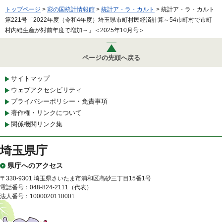
トップページ
>
彩の国統計情報館
>
統計ア・ラ・カルト
> 統計ア・ラ・カルト
第221号「2022年度（令和4年度）埼玉県市町村民経済計算～54市町村で市町
村内総生産が対前年度で増加～」＜2025年10月号＞
ページの先頭へ戻る
サイトマップ
ウェブアクセシビリティ
プライバシーポリシー・免責事項
著作権・リンクについて
関係機関リンク集
埼玉県庁
県庁へのアクセス
〒330-9301 埼玉県さいたま市浦和区高砂三丁目15番1号
電話番号：048-824-2111（代表）
法人番号：1000020110001