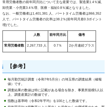
常用労働者数の前年同月比について主な産業では、製造業1.4％減、
卸売業・小売業3.4％増、医療・福祉0.8％減となりました。
なお、一般労働者は1,401,381 人、パートタイム労働者は866,352
人で、パートタイム労働者の比率は38.2％(前年同月差0.3ポイント
増)でした。
人数
前年同月比
備考
常用労働者数
2,267,733 人
0.7％
2か月連続プラス
【参考】
毎月勤労統計調査（令和7年5月分）の埼玉県の調査結果（確報
値）です。
調査結果の数値は特に記載がある場合を除き、事業所規模5人以
上、調査産業計の数値です。
指数は基準時（令和2年平均）を100とした数値です。
前年同月比は指数等により算出した前年からの増減率のため、実