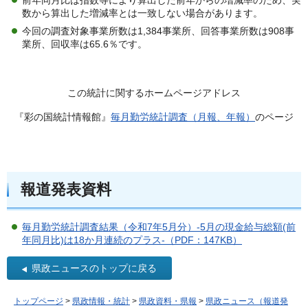
数から算出した増減率とは一致しない場合があります。
今回の調査対象事業所数は1,384事業所、回答事業所数は908事
業所、回収率は65.6％です。
この統計に関するホームページアドレス
『彩の国統計情報館』
毎月勤労統計調査（月報、年報）
のページ
報道発表資料
毎月勤労統計調査結果（令和7年5月分）-5月の現金給与総額(前
年同月比)は18か月連続のプラス-（PDF：147KB）
県政ニュースのトップに戻る
トップページ
>
県政情報・統計
>
県政資料・県報
>
県政ニュース（報道発