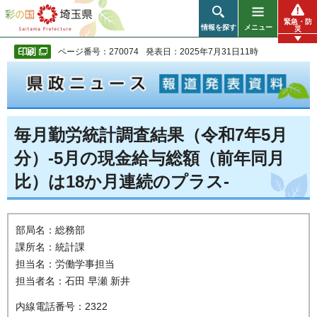
彩の国 埼玉県
緊急・防
情報を探す
メニュー
災
ページ番号：270074
発表日：2025年7月31日11時
毎月勤労統計調査結果（令和7年5月
分）-5月の現金給与総額（前年同月
比）は18か月連続のプラス-
部局名：総務部
課所名：統計課
担当名：労働学事担当
担当者名：石田 早瀬 新井
内線電話番号：2322