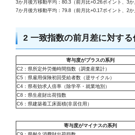
3か月後方移動平均：80.3（前月比+0.26ポイント、3
7か月後方移動平均：79.8（前月比+0.17ポイント、2
2 一致指数の前月差に対す
寄与度がプラスの系列
C2：県所定外労働時間指数（調査産業計）
C5：県雇用保険初回受給者数（逆サイクル）
C4：県有効求人倍率（除学卒・就業地別）
C8：県生産財出荷指数
C6：県建築着工床面積(非居住用）
寄与度がマイナスの系列
C9：県耐久消費財出荷指数