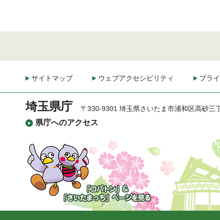
サイトマップ
ウェブアクセシビリティ
プライ
埼玉県庁
〒330-9301 埼玉県さいたま市浦和区高砂三
県庁へのアクセス
「コバトン」&「さいた
まっち」