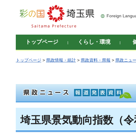
彩の国 埼玉県
Foreign Langu
トップページ
くらし・環境
トップページ
>
県政情報・統計
>
県政資料・県報
>
県政ニュ
埼玉県景気動向指数（令