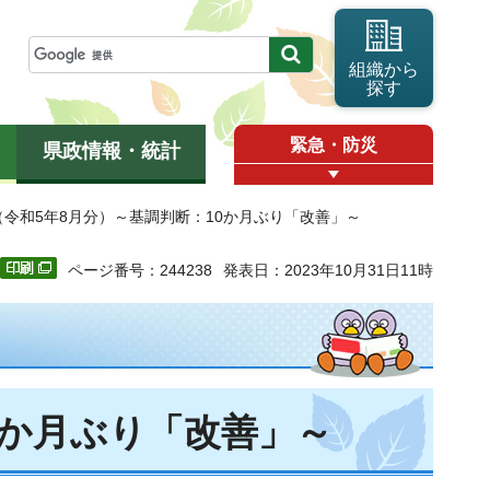
組織から
探す
緊急・防災
県政情報・統計
（令和5年8月分）～基調判断：10か月ぶり「改善」～
ページ番号：244238
発表日：2023年10月31日11時
0か月ぶり「改善」～