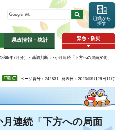
組織から
探す
緊急・防災
県政情報・統計
令和5年7月分）～基調判断：7か月連続「下方への局面変化」
ページ番号：242531
発表日：2023年9月29日11時
か月連続「下方への局面