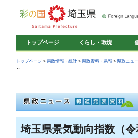
彩の国 埼玉県
Foreign Langu
トップページ
くらし・環境
トップページ
>
県政情報・統計
>
県政資料・県報
>
県政ニュ
～
埼玉県景気動向指数（令