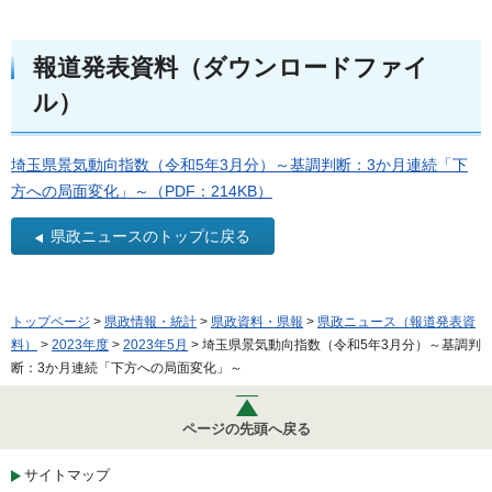
報道発表資料（ダウンロードファイ
ル）
埼玉県景気動向指数（令和5年3月分）～基調判断：3か月連続「下
方への局面変化」～（PDF：214KB）
県政ニュースのトップに戻る
トップページ
>
県政情報・統計
>
県政資料・県報
>
県政ニュース（報道発表資
料）
>
2023年度
>
2023年5月
> 埼玉県景気動向指数（令和5年3月分）～基調判
断：3か月連続「下方への局面変化」～
ページの先頭へ戻る
サイトマップ