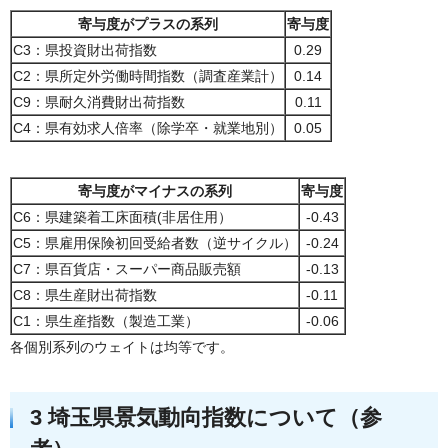
寄与度がプラスの系列
寄与度
C3：県投資財出荷指数
0.29
C2：県所定外労働時間指数（調査産業計）
0.14
C9：県耐久消費財出荷指数
0.11
C4：県有効求人倍率（除学卒・就業地別）
0.05
寄与度がマイナスの系列
寄与度
C6：県建築着工床面積(非居住用）
-0.43
C5：県雇用保険初回受給者数（逆サイクル）
-0.24
C7：県百貨店・スーパー商品販売額
-0.13
C8：県生産財出荷指数
-0.11
C1：県生産指数（製造工業）
-0.06
各個別系列のウェイトは均等です。
3 埼玉県景気動向指数について（参