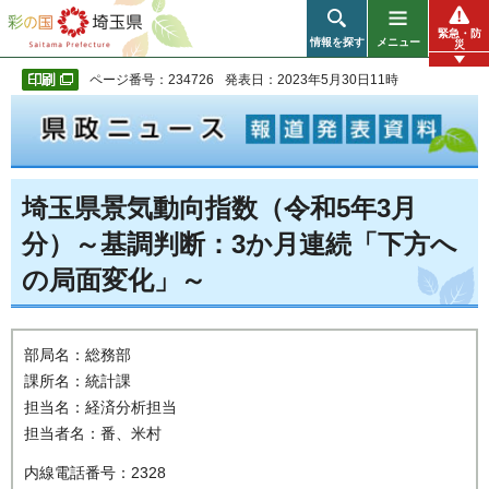
彩の国 埼玉県
緊急・防
情報を探す
メニュー
災
ページ番号：234726
発表日：2023年5月30日11時
埼玉県景気動向指数（令和5年3月
分）～基調判断：3か月連続「下方へ
の局面変化」～
部局名：総務部
課所名：統計課
担当名：経済分析担当
担当者名：番、米村
内線電話番号：2328