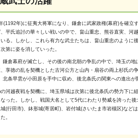
武蔵武士の活躍
年(1192年)に征夷大将軍になり、鎌倉に武家政権(幕府)を
ば、平氏追討の華々しい戦いの中で、畠山重忠、熊谷直実、河
ている。しかし、これら有力な武士たちは、畠山重忠のように
、次第に姿を消していった。
3年)、鎌倉幕府が滅亡し、その後の南北朝の争乱の中で、埼玉
立、享徳の乱を契機とした古河公方と山内・扇谷の両上杉氏の
5年)、北条早雲が小田原を手中に収め、後北条氏の関東への進出
46年)の河越夜戦を契機に、埼玉県域は次第に後北条氏の勢力下に
なった。しかし、戦国大名として5代にわたり勢威を誇った後北条
城(行田市)、鉢形城(寄居町)、岩付城(さいたま市岩槻区)な
った。