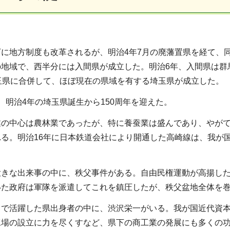
に地方制度も改革されるが、明治4年7月の廃藩置県を経て、
の地域で、西半分には入間県が成立した。明治6年、入間県は群
玉県に合併して、ほぼ現在の県域を有する埼玉県が成立した。
、明治4年の埼玉県誕生から150周年を迎えた。
業の中心は農林業であったが、特に養蚕業は盛んであり、やが
れる。明治16年に日本鉄道会社により開通した高崎線は、我が
大きな出来事の中に、秩父事件がある。自由民権運動が高揚した
いた政府は軍隊を派遣してこれを鎮圧したが、秩父盆地全体を
中で活躍した県出身者の中に、渋沢栄一がいる。我が国近代資
工場の設立に力を尽くすなど、県下の商工業の発展にも多くの功