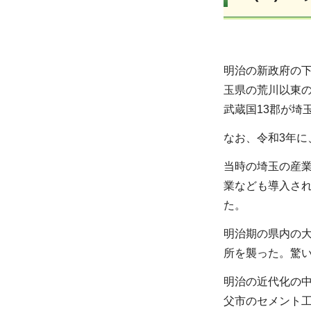
明治の新政府の下
玉県の荒川以東
武蔵国13郡が埼
なお、令和3年に
当時の埼玉の産
業なども導入さ
た。
明治期の県内の
所を襲った。驚
明治の近代化の
父市のセメント