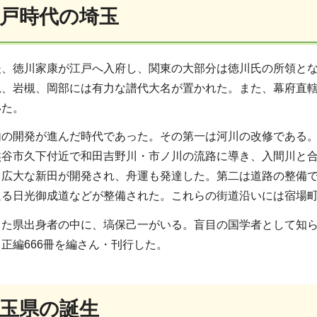
江戸時代の埼玉
後、徳川家康が江戸へ入府し、関東の大部分は徳川氏の所領と
忍、岩槻、岡部には有力な譜代大名が置かれた。また、幕府直
いた。
内の開発が進んだ時代であった。その第一は河川の改修である
熊谷市久下付近で和田吉野川・市ノ川の流路に導き、入間川と
広大な新田が開発され、舟運も発達した。第二は道路の整備で
通る日光御成道などが整備された。これらの街道沿いには宿場
た県出身者の中に、塙保己一がいる。盲目の国学者として知られ
正編666冊を編さん・刊行した。
埼玉県の誕生