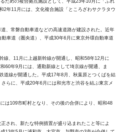
するための複合拠点施設として、平成23年10月に「ふれ
和2年11月には、文化複合施設「ところざわサクラタウ
車道、常磐自動車道などの高速道路が建設された。近年
自動車道（圏央道）、平成30年6月に東京外環自動車道
線、11月に上越新幹線が開通し、昭和58年12月に
和60年9月には、通勤新線として埼京線が開通、ま
鉄道線が開通した。平成17年8月、秋葉原とつくばを結
。さらに、平成20年6月には和光市と渋谷を結ぶ東京メ
には109市町村となり、その後の合併により、昭和48
改正され、新たな特例措置が盛り込まれたこと等によ
成13年5月に浦和市、大宮市、与野市の3市が合併して