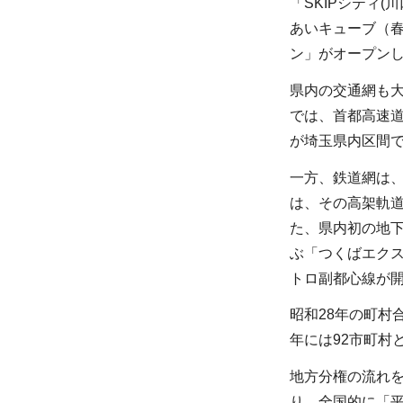
「SKIPシティ
あいキューブ（春
ン」がオープン
県内の交通網も
では、首都高速道
が埼玉県内区間
一方、鉄道網は、
は、その高架軌道
た、県内初の地下
ぶ「つくばエクス
トロ副都心線が
昭和28年の町村
年には92市町村
地方分権の流れ
り、全国的に「平