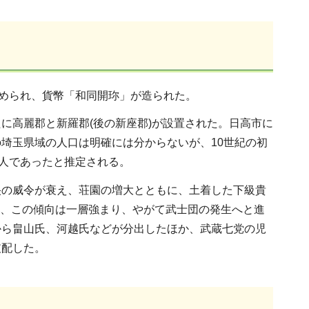
改められ、貨幣「和同開珎」が造られた。
に高麗郡と新羅郡(後の新座郡)が設置された。日高市に
埼玉県域の人口は明確には分からないが、10世紀の初
万人であったと推定される。
央の威令が衰え、荘園の増大とともに、土着した下級貴
た後、この傾向は一層強まり、やがて武士団の発生へと進
から畠山氏、河越氏などが分出したほか、武蔵七党の児
支配した。