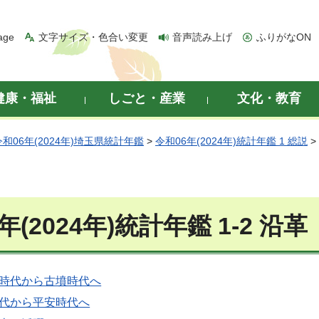
age
文字サイズ・色合い変更
音声読み上げ
ふりがなON
健康・福祉
しごと・産業
文化・教育
令和06年(2024年)埼玉県統計年鑑
>
令和06年(2024年)統計年鑑 1 総説
>
年(2024年)統計年鑑 1-2 沿革
器時代から古墳時代へ
時代から平安時代へ