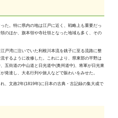
なった。特に県内の地は江戸に近く、戦略上も重要だっ
轄領のほか、旗本領や寺社領となった地域も多く、その
。江戸湾に注いでいた利根川本流を銚子に至る流路に整
合流するように改修した。これにより、県東部の平野は
、五街道の中山道と日光道中(奥州道中)、将軍が日光東
町が発達し、大名行列や旅人などで賑わいをみせた。
、文政2年(1819年)に日本の古典・古記録の集大成で