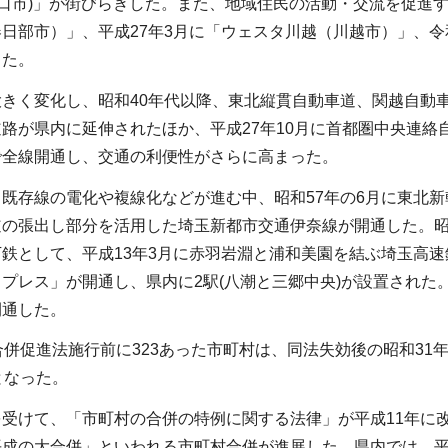
(川口市)」が街びらきした。また、地域住民の活動・交流を促進
日部市）」、平成27年3月に「ウェスタ川越（川越市）」、令
した。
大きく変化し、昭和40年代以降、東北縦貫自動車道、関越自動
路が県内に延伸されたほか、平成27年10月に首都圏中央連絡
で全線開通し、交通の利便性がさらに高まった。
既存線の電化や複線化などが進む中、昭和57年の6月に東北新幹
の張出し部分を活用した埼玉新都市交通伊奈線が開通した。昭
鉄として、平成13年3月に赤羽岩淵と浦和美園を結ぶ埼玉高速
プレス」が開通し、県内に2駅(八潮と三郷中央)が設置された
開通した。
合併促進法施行前に323あった市町村は、同法失効後の昭和31年
となった。
を受けて、「市町村の合併の特例に関する法律」が平成11年に
成の大合併」といわれる市町村合併が進展した。県内では、平