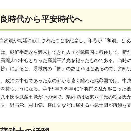
奈良時代から平安時代へ
ら自然銅が朝廷に献上されたことを記念し、年号が「和銅」と
は、朝鮮半島から渡来してきた人々が武蔵国に移住して、新た
、高麗人の中心となった高麗王若光を祀ったものである。当時の
抄』によると、県域内の「郷」の数は75ほどあるので、約9
と、政治の中心であった京の都から遠く離れた武蔵国では、中
を持つようになる。承平5年(935年)に平将門の乱が起こっ
東八平氏や武蔵七党がその例で、県内では坂東八平氏の秩父氏
俣党、野与党、村山党、横山党などに属する小武士団が所領を