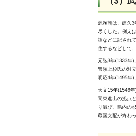
（3）
源頼朝は、建久3
尽くした。例え
語などに記され
住するなどして
元弘3年(133
管領上杉氏の対
明応4年(149
天文15年(15
関東進出の拠点と
り滅び、県内の忍
蔵国支配が終わ