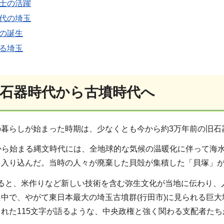
武士の活躍
時代の埼玉
県の誕生
する埼玉
旧石器時代から古墳時代へ
の暮らしが始まった時期は、少なくとも今から約3万年前の旧石
年前から始まる縄文時代には、全地球的な気候の温暖化に伴って海水
く入り込んだ。当時の人々が廃棄した貝殻が集積した「貝塚」
になると、米作りなど新しい技術を含む弥生文化が当地に伝わり
中で、やがて東日本最大の埼玉古墳群(行田市)に見られる巨
れた115文字が語るような、中央政権と強く関わる支配者た