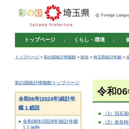
彩の国 埼玉県
Foreign Langu
トップページ
くらし・環境
トップページ
>
彩の国統計情報館
>
総合
>
埼玉県統計年鑑
>
彩の国統計情報館トップページ
令和06
令和06年(2024年)統計年
鑑 1 総説
（1）旧石
令和06年(2024年)統計年鑑
（2）奈良
1-1 地勢