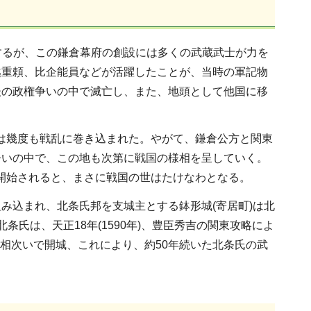
確立するが、この鎌倉幕府の創設には多くの武蔵武士が力を
越重頼、比企能員などが活躍したことが、当時の軍記物
後の政権争いの中で滅亡し、また、地頭として他国に移
の地は幾度も戦乱に巻き込まれた。やがて、鎌倉公方と関東
争いの中で、この地も次第に戦国の様相を呈していく。
が開始されると、まさに戦国の世はたけなわとなる。
組み込まれ、北条氏邦を支城主とする鉢形城(寄居町)は北
氏は、天正18年(1590年)、豊臣秀吉の関東攻略によ
どは相次いで開城、これにより、約50年続いた北条氏の武