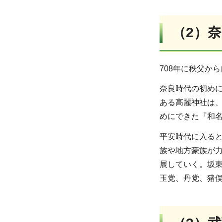
（2）
708年に秩父か
奈良時代の初めに
ある高麗神社は
めにできた『和名
平安時代に入る
族や地方豪族が力
展していく。坂
玉党、丹党、猪