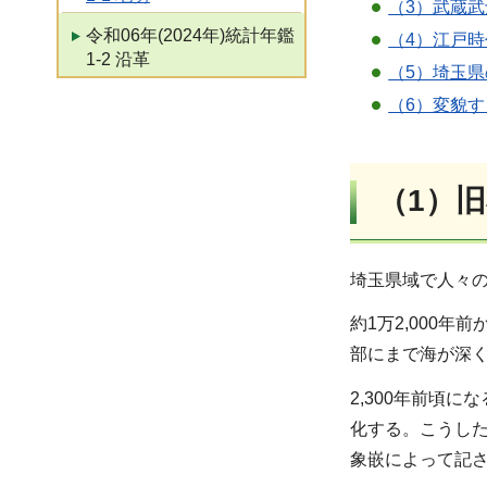
（3）武蔵
令和06年(2024年)統計年鑑
（4）江戸
1-2 沿革
（5）埼玉
（6）変貌
（1）
埼玉県域で人々
約1万2,000
部にまで海が深
2,300年前頃
化する。こうした
象嵌によって記さ