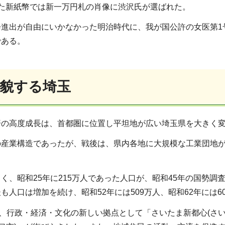
れた新紙幣では新一万円札の肖像に渋沢氏が選ばれた。
会進出が自由にいかなかった明治時代に、我が国公許の女医第1
である。
変貌する埼玉
済の高度成長は、首都圏に位置し平坦地が広い埼玉県を大きく
の産業構造であったが、戦後は、県内各地に大規模な工業団地
く、昭和25年に215万人であった人口が、昭和45年の国勢調査で
も人口は増加を続け、昭和52年には509万人、昭和62年には60
は、行政・経済・文化の新しい拠点として「さいたま新都心(さい