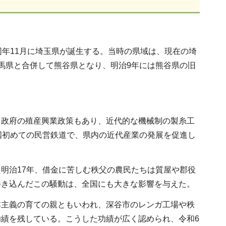
同年11月に埼玉県が誕生する。当時の県域は、現在の埼
馬県と合併して熊谷県となり、明治9年には熊谷県の旧
て政府の殖産興業政策もあり、近代的な機械制の製糸工
国初めての民営鉄道で、県内の近代産業の発展を促進し
明治17年、借金に苦しむ秩父の農民たちは質屋や郡役
巻き込んだこの騒動は、全国にも大きな影響を与えた。
本主義の育ての親ともいわれ、深谷市のレンガ工場や秩
績を残している。こうした功績が広く認められ、令和6