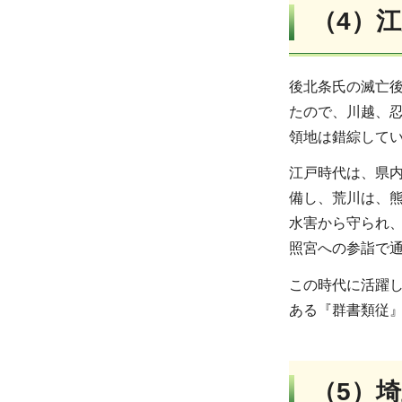
（4）
後北条氏の滅亡
たので、川越、
領地は錯綜して
江戸時代は、県
備し、荒川は、
水害から守られ、
照宮への参詣で
この時代に活躍し
ある『群書類従』
（5）