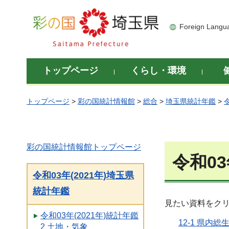
彩の国 埼玉県
Foreign Langu
トップページ
くらし・環境
トップページ
>
彩の国統計情報館
>
総合
>
埼玉県統計年鑑
>
彩の国統計情報館トップページ
令和03
令和03年(2021年)埼玉県
統計年鑑
見たい資料をク
令和03年(2021年)統計年鑑
12-1 県内
2 土地・気象