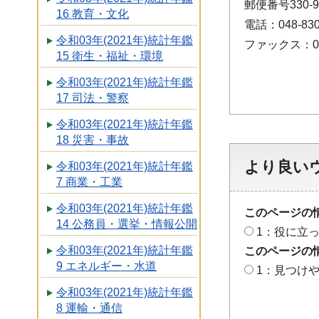
郵便番号330
16 教育・文化
電話：048-830
令和03年(2021年)統計年鑑
ファックス：048
15 衛生・福祉・環境
令和03年(2021年)統計年鑑
17 司法・警察
令和03年(2021年)統計年鑑
18 災害・事故
より良い
令和03年(2021年)統計年鑑
7 商業・工業
令和03年(2021年)統計年鑑
このページの
14 公務員・選挙・情報公開
1：役に立
令和03年(2021年)統計年鑑
このページの
9 エネルギー・水道
1：見つけ
令和03年(2021年)統計年鑑
8 運輸・通信