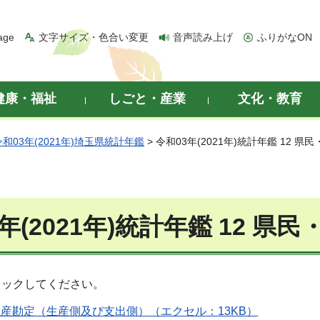
age
文字サイズ・色合い変更
音声読み上げ
ふりがなON
健康・福祉
しごと・産業
文化・教育
令和03年(2021年)埼玉県統計年鑑
> 令和03年(2021年)統計年鑑 12 
年(2021年)統計年鑑 12 
リックしてください。
総生産勘定（生産側及び支出側）（エクセル：13KB）