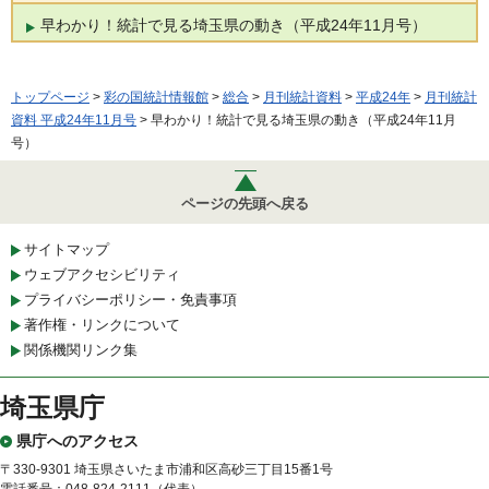
早わかり！統計で見る埼玉県の動き（平成24年11月号）
トップページ
>
彩の国統計情報館
>
総合
>
月刊統計資料
>
平成24年
>
月刊統計
資料 平成24年11月号
> 早わかり！統計で見る埼玉県の動き（平成24年11月
号）
ページの先頭へ戻る
サイトマップ
ウェブアクセシビリティ
プライバシーポリシー・免責事項
著作権・リンクについて
関係機関リンク集
埼玉県庁
県庁へのアクセス
〒330-9301 埼玉県さいたま市浦和区高砂三丁目15番1号
電話番号：048-824-2111（代表）