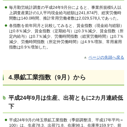
毎月勤労統計調査の平成24年9月分によると、事業所規模5人以
上調査産業計の1人平均現金給与総額は241,874円、総実労働時
間数は140.0時間、推計常用労働者数は2,029,578人であった。
各指数を前年同月と比較してみると、賃金指数（現金給与総額）
は0.8％減少、賃金指数（定期給与）は0.3％減少、賃金指数（所
定内給与）は0.7％減少、労働時間指数（総実労働時間）は0.7％
減少、労働時間指数（所定外労働時間）は4.9％増加、常用雇用
指数は0.9％増加した。
ページの先頭へ戻る
4.県鉱工業指数（9月）から
平成24年9月は生産、出荷ともに2カ月連続低
下
平成24年9月の埼玉県鉱工業指数（季節調整済、平成17年平均＝
100）は、生産78.3、出荷71.8、在庫98.1、在庫率159.9で、前