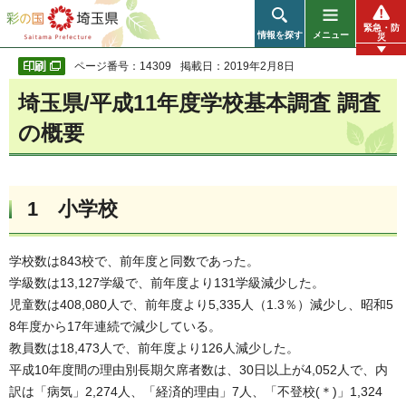
彩の国 埼玉県
緊急・防
情報を探す
メニュー
災
ページ番号：14309
掲載日：2019年2月8日
埼玉県/平成11年度学校基本調査 調査
の概要
1 小学校
学校数は843校で、前年度と同数であった。
学級数は13,127学級で、前年度より131学級減少した。
児童数は408,080人で、前年度より5,335人（1.3％）減少し、昭和5
8年度から17年連続で減少している。
教員数は18,473人で、前年度より126人減少した。
平成10年度間の理由別長期欠席者数は、30日以上が4,052人で、内
訳は「病気」2,274人、「経済的理由」7人、「不登校(＊)」1,324