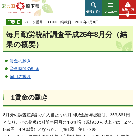
彩の国 埼玉県
緊急・防
情報を探す
メニュー
災
ページ番号：38100
掲載日：2018年1月8日
毎月勤労統計調査平成26年8月分（結
果の概要）
賃金の動き
労働時間の動き
雇用の動き
1賃金の動き
8月分の調査産業計の1人当たりの月間現金給与総額は、253,861円
となり、その指数は対前年同月比4.8％増（規模30人以上では、274,
869円、4.9％増）となった。（第1図、第1・2表）