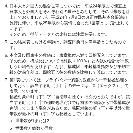
日本人と外国人の混合世帯については、平成24年版まで便宜上
日本人と外国人をそれぞれ別の世帯とみなして、その世帯数を計
上しておりましたが、平成24年7月9日の改正住民基本台帳法の
施行に伴い、平成25年版から実情に合った1世帯として計上して
います。
そのため、従前データとの比較には注意を要します。
この結果表における年齢は、調査日前日を満年齢としたもので
す。
本文及び図表中の数値は、表章単位未満で四捨五入しています。
そのため、構成比については総数（100％）と内訳の合計が一致
しない場合があります。なお、構成比、年齢構造指数及び平均年
齢の対前年差は、四捨五入後の数値を比較して算出しています。
第1表については、プライバシー保護の観点から一部秘匿処理を
しており、該当する町（丁）字のデータは「X（エックス）」で
表示しています。
秘匿対象の町（丁）字（自衛隊を除く）は次のとおりですが、該
当する町（丁）字の秘匿処理だけでは前後の関係から世帯構成が
判明してしまう場合があるため、秘匿対象の町（丁）字以外で世
帯数が最小の町（丁）字も秘匿としています。
a 世帯数が1または2
b 世帯数と総数が同数