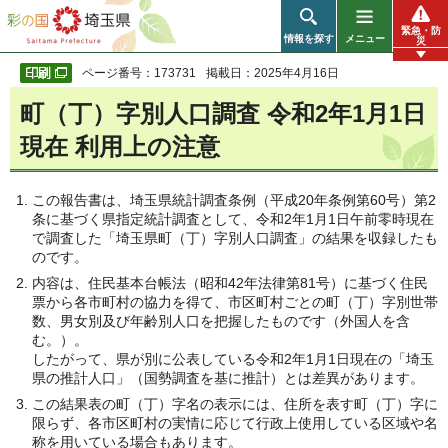
彩の国 埼玉県
緊急・防
情報を探す
メニュー
災
ページ番号：173731
掲載日：2025年4月16日
町（丁）字別人口調査 令和2年1月1日
現在 利用上の注意
この報告書は、埼玉県統計調査条例（平成20年条例第60号）第2
条に基づく県指定統計調査として、令和2年1月1日午前零時現在
で調査した「埼玉県町（丁）字別人口調査」の結果を収録したも
のです。
内容は、住民基本台帳法（昭和42年法律第81号）に基づく住民
票から各市町村の協力を得て、市区町村ごとの町（丁）字別世帯
数、男女別及び年齢別人口を把握したものです（外国人を含
む。）。
したがって、県が別に公表している令和2年1月1日現在の「埼玉
県の推計人口」（国勢調査を基に推計）とは差異があります。
この結果表の町（丁）字名の表示には、住所を表す町（丁）字に
限らず、各市区町村の実情に応じて行政上使用している区域や名
称を用いている場合もあります。