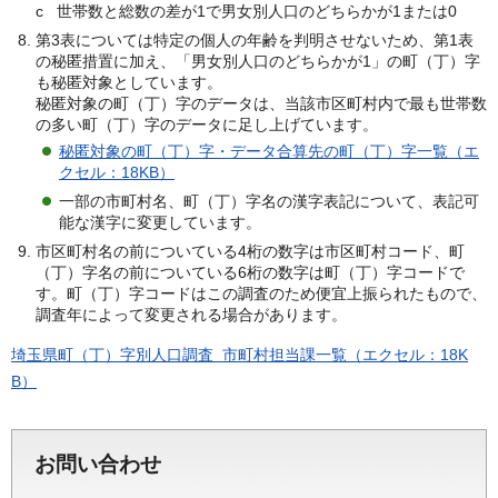
c 世帯数と総数の差が1で男女別人口のどちらかが1または0
第3表については特定の個人の年齢を判明させないため、第1表
の秘匿措置に加え、「男女別人口のどちらかが1」の町（丁）字
も秘匿対象としています。
秘匿対象の町（丁）字のデータは、当該市区町村内で最も世帯数
の多い町（丁）字のデータに足し上げています。
秘匿対象の町（丁）字・データ合算先の町（丁）字一覧（エ
クセル：18KB）
一部の市町村名、町（丁）字名の漢字表記について、表記可
能な漢字に変更しています。
市区町村名の前についている4桁の数字は市区町村コード、町
（丁）字名の前についている6桁の数字は町（丁）字コードで
す。町（丁）字コードはこの調査のため便宜上振られたもので、
調査年によって変更される場合があります。
埼玉県町（丁）字別人口調査 市町村担当課一覧（エクセル：18K
B）
お問い合わせ