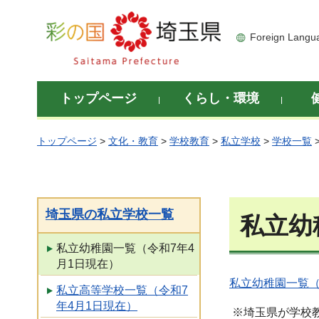
彩の国 埼玉県
Foreign Langu
トップページ
くらし・環境
トップページ
>
文化・教育
>
学校教育
>
私立学校
>
学校一覧
埼玉県の私立学校一覧
私立幼
私立幼稚園一覧（令和7年4
月1日現在）
私立幼稚園一覧（
私立高等学校一覧（令和7
年4月1日現在）
※埼玉県が学校