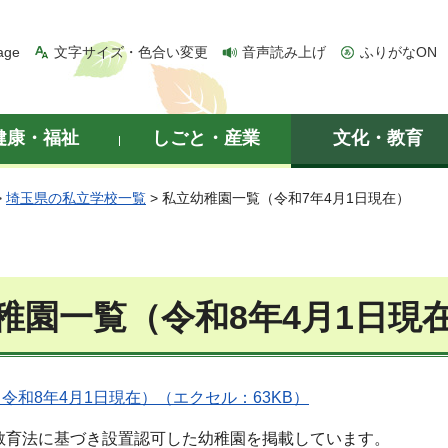
age
文字サイズ・色合い変更
音声読み上げ
ふりがなON
健康・福祉
しごと・産業
文化・教育
>
埼玉県の私立学校一覧
> 私立幼稚園一覧（令和7年4月1日現在）
稚園一覧（令和8年4月1日現
令和8年4月1日現在）（エクセル：63KB）
教育法に基づき設置認可した幼稚園を掲載しています。