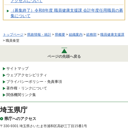
アクセスについて
（募集終了）令和8年度 職員健康支援課 会計年度任用職員の募
集について
トップページ
>
県政情報・統計
>
県概要
>
組織案内
>
総務部
>
職員健康支援課
> 職員食堂
ページの先頭へ戻る
サイトマップ
ウェブアクセシビリティ
プライバシーポリシー・免責事項
著作権・リンクについて
関係機関リンク集
埼玉県庁
県庁へのアクセス
〒330-9301 埼玉県さいたま市浦和区高砂三丁目15番1号