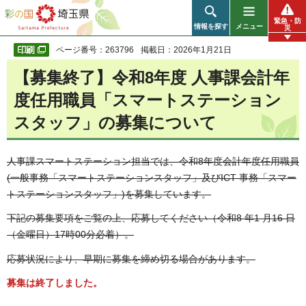
彩の国 埼玉県
緊急・防
情報を探す
メニュー
災
ページ番号：263796
掲載日：2026年1月21日
【募集終了】
令和8年度 人事課会計年
度任用職員「スマートステーション
スタッフ」の募集について
人事課スマートステーション担当では、令和8年度会計年度任用職員
(一般事務「スマートステーションスタッフ」及びICT 事務「スマー
トステーションスタッフ」)を募集しています。
下記の募集要項をご覧の上、応募してください（令和8 年1 月16 日
（金曜日）17時00分必着）。
応募状況により、早期に募集を締め切る場合があります。
募集は終了しました。