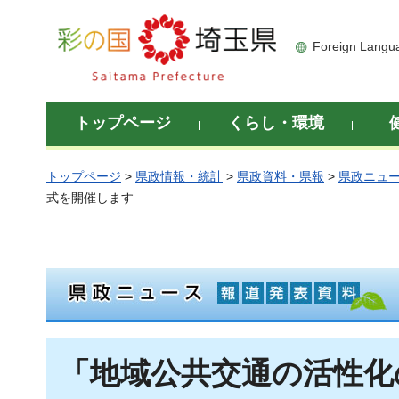
彩の国 埼玉県
Foreign Langu
トップページ
くらし・環境
トップページ
>
県政情報・統計
>
県政資料・県報
>
県政ニュ
式を開催します
「地域公共交通の活性化